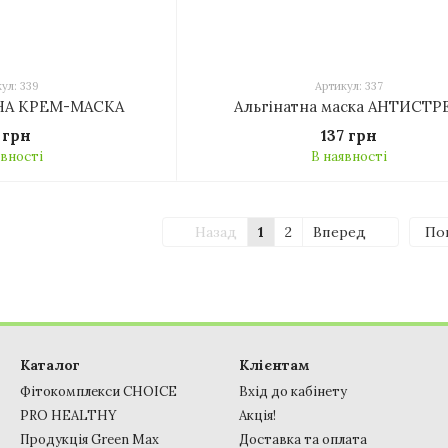
ул: 339
Артикул: 337
НА КРЕМ-МАСКА
Альгінатна маска АНТИСТР
7 грн
137 грн
явності
В наявності
Назад
1
2
Вперед
По
Каталог
Клієнтам
Фітокомплекси CHOICE
Вхід до кабінету
PRO HEALTHY
Акція!
Продукція Green Max
Доставка та оплата