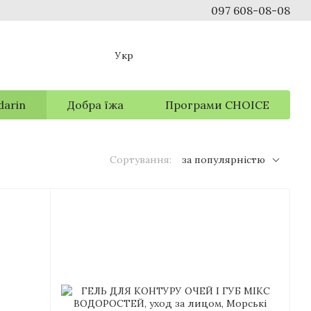
097 608-08-08
Укр
darin
Добра їжа
Програми CHOICE
Сортування:
за популярністю