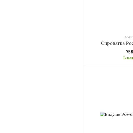
Артик
Сироватка Ро
75
В на