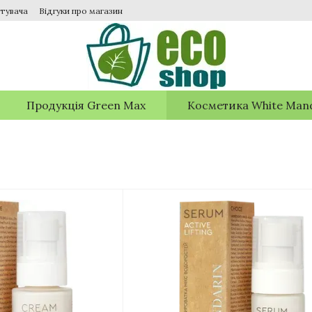
тувача
Відгуки про магазин
Продукція Green Max
Косметика White Man