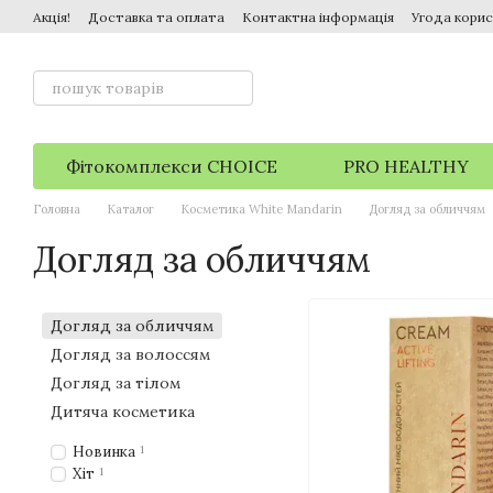
Перейти до основного контенту
Акція!
Доставка та оплата
Контактна інформація
Угода корис
Фітокомплекси CHOICE
PRO HEALTHY
Головна
Каталог
Косметика White Mandarin
Догляд за обличчям
Догляд за обличчям
Догляд за обличчям
Догляд за волоссям
Догляд за тілом
Дитяча косметика
Новинка
1
Хіт
1