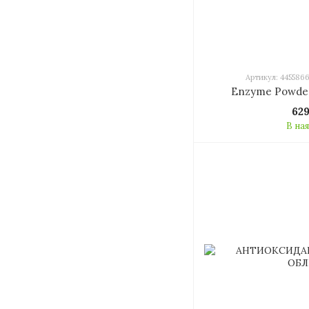
Артикул: 445586
Enzyme Powde
62
В на