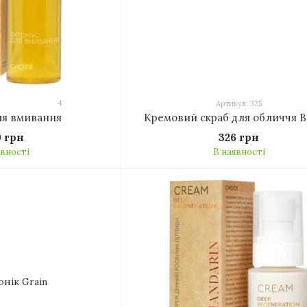
4
Артикул: 325
ля вмивання
Кремовий скраб для обличчя B
0 грн
326 грн
явності
В наявності