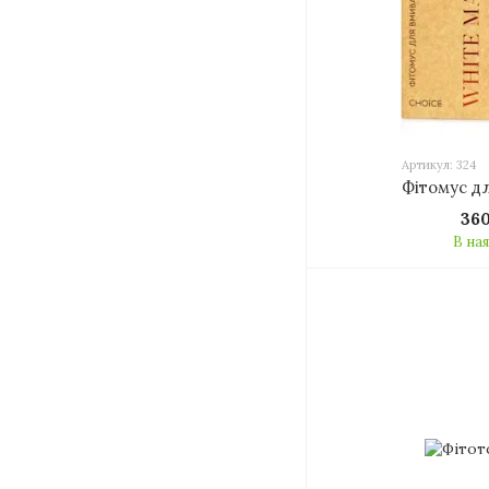
Артикул: 324
Фітомус д
36
В на