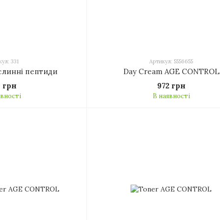
ул: 331
Артикул: 5556655
слинні пептиди
Day Cream AGE CONTROL
8 грн
972 грн
явності
В наявності