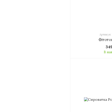
Артикул:
Фітото
34
В на