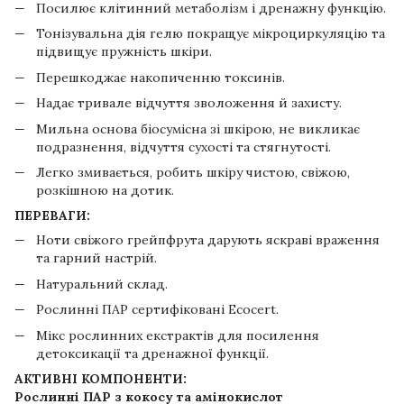
Посилює клітинний метаболізм і дренажну функцію.
Тонізувальна дія гелю покращує мікроциркуляцію та
підвищує пружність шкіри.
Перешкоджає накопиченню токсинів.
Надає тривале відчуття зволоження й захисту.
Мильна основа біосумісна зі шкірою, не викликає
подразнення, відчуття сухості та стягнутості.
Легко змивається, робить шкіру чистою, свіжою,
розкішною на дотик.
ПЕРЕВАГИ:
Ноти свіжого грейпфрута дарують яскраві враження
та гарний настрій.
Натуральний склад.
Рослинні ПАР сертифіковані Есосеrt.
Мікс рослинних екстрактів для посилення
детоксикації та дренажної функції.
АКТИВНІ КОМПОНЕНТИ:
Рослинні ПАР з кокосу та амінокислот