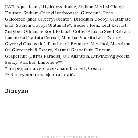
INCI: Aqua, Lauryl Hydroxysultaine, Sodium Methyl Oleoyl
Taurate, Sodium Cocoyl Isethionate, Glycerin*, Coco
Glucoside (and) Glyceryl Oleate*, Disodium Cocoyl Glutamate
(and) Sodium Cocoyl Glutamate*, Hedera Helix Leaf Extract,
Zingiber Officinale Root Extract, Coffea Arabica Seed Extract,
Laminaria Digitata Extract, Mentha Piperita Leaf Extract,
Glyceryl Glucoside*, Panthenol, Betaine*, Menthol, Macadamia
Oil Glycereth-8 Esters, Natural Grapefruit Flavour,
Grapefruit (Citrus Paradisi) Oil, Allantoin, Ethylhexylglycerin,
Benzyl Alcohol, Limonene**.
* Інгредієнти сертифіковані Ecocert, Cosmos.
** З натуральних ефірних олій.
Відгуки
Додайте перший відгук