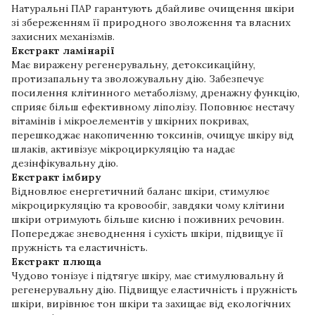
Натуральні ПАР гарантують дбайливе очищення шкіри
зі збереженням її природного зволоження та власних
захисних механізмів.
Екстракт ламінарії
Має виражену регенерувальну, детоксикаційну,
протизапальну та зволожувальну дію. Забезпечує
посилення клітинного метаболізму, дренажну функцію,
сприяє більш ефективному ліполізу. Поповнює нестачу
вітамінів і мікроелементів у шкірних покривах,
перешкоджає накопиченню токсинів, очищує шкіру від
шлаків, активізує мікроциркуляцію та надає
дезінфікувальну дію.
Екстракт імбиру
Відновлює енергетичний баланс шкіри, стимулює
мікроциркуляцію та кровообіг, завдяки чому клітини
шкіри отримують більше кисню і поживних речовин.
Попереджає зневоднення і сухість шкіри, підвищує її
пружність та еластичність.
Екстракт плюща
Чудово тонізує і підтягує шкіру, має стимулювальну й
регенерувальну дію. Підвищує еластичність і пружність
шкіри, вирівнює тон шкіри та захищає від екологічних