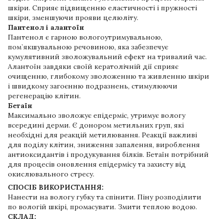
шкіри. Сприяє підвищенню еластичності і пружності
шкіри, зменшуючи прояви целюліту.
Пантенол і алантоїн
Пантенол є гарною вологоутримувальною,
пом`якшувальною речовиною, яка забезпечує
кумулятивний зволожувальний ефект на тривалий час.
Алантоїн завдяки своїй кератолічній дії сприяє
очищенню, глибокому зволоженню та живленню шкіри
і швидкому загоєнню подразнень, стимулюючи
регенерацію клітин.
Бетаїн
Максимально зволожує епідерміс, утримує вологу
всередині дерми. Є донором метильних груп, які
необхідні для реакцій метилювання. Реакції важливі
для поділу клітин, зниження запалення, вироблення
антиоксидантів і продукування білків. Бетаїн потрібний
для процесів оновлення епідермісу та захисту від
окислювального стресу.
СПОСІБ ВИКОРИСТАННЯ:
Нанести на вологу губку та спінити. Піну розподілити
по вологій шкірі, промасувати. Змити теплою водою.
СКЛАД: