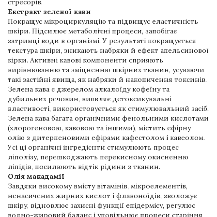
стресорів.
Екстракт зеленої кави
Покращує мікроциркуляцію та підвищує еластичність
шкіри. Підсилює метаболічні процеси, запобігає
затримці води в організмі. У результаті покращується
текстура шкіри, зникають набряки й ефект апельсинової
кірки. Активні кавові компоненти сприяють
вирівнюванню та зміцненню шкірних тканин, усуваючи
такі застійні явища, як набряки й накопичення токсинів.
Зелена кава є джерелом алкалоїду кофеїну та
дубильних речовин, виявляє детоксикувальні
властивості, використовується як стимулювальний засіб.
Зелена кава багата органічними фенольними кислотами
(хлорогеновою, кавовою та іншими), містить ефірну
олію з дитерпеновими ефірами кафестолом і кавеолом.
Усі ці органічні інгредієнти стимулюють процес
ліполізу, перешкоджають перекисному окисненню
ліпідів, посилюють відтік рідини з тканин.
Олія макадамії
Завдяки високому вмісту вітамінів, мікроелементів,
ненасичених жирних кислот і флавоноїдів, зволожує
шкіру, відновлює захисні функції епідермісу, регулює
водно-жировий баланс і уповільнює процеси старіння