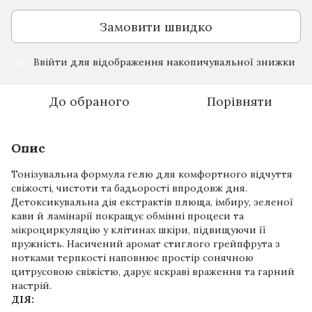
Замовити швидко
Ввійти
для відображення накопичувальної знижки
%
До обраного
Порівняти
Опис
Тонізувальна формула гелю для комфортного відчуття
свіжості, чистоти та бадьорості впродовж дня.
Детоксикувальна дія екстрактів плюща, імбиру, зеленої
кави й ламінарії покращує обмінні процеси та
мікроциркуляцію у клітинах шкіри, підвищуючи її
пружність. Насичений аромат стиглого грейпфрута з
нотками терпкості наповнює простір сонячною
цитрусовою свіжістю, дарує яскраві враження та гарний
настрій.
ДІЯ: