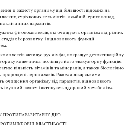
ння й захисту організму від більшості відомих на
 пласких, стрічкових гельмінтів, лямблій, трихомонад,
дноклітинних паразитів.
ужних фітокомплексів, які очищують організм від різних
х стадіях їх розвитку, і відновлюють функції
ем.
комплексів активує рух лімфи, покращує детоксикаційну
торику кишечника, поліпшує його евакуаторну функцію.
тню кількість вітамінів та мінералів, а також біологічно
ь пророщені зерна злаків. Разом з лікарськими
 очищення організму від паразитів, відновлюють
ь імунний захист і активують здоровий метаболізм.
У ПРОТИПАРАЗИТАРНУ ДІЮ.
РОТИМІКРОБНІ ВЛАСТИВОСТІ.