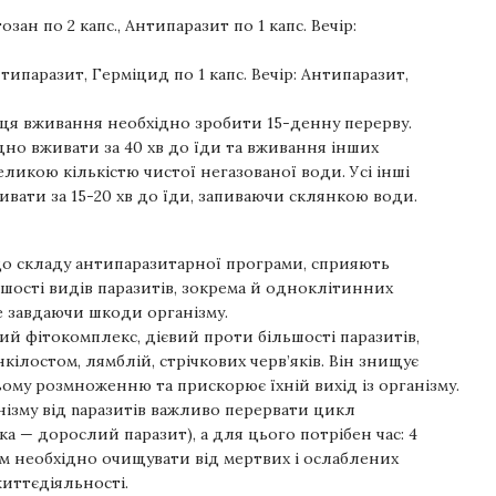
тозан по 2 капс., Антипаразит по 1 капс. Вечір:
Антипаразит, Герміцид по 1 капс. Вечір: Антипаразит,
сяця вживання необхідно зробити 15-денну перерву.
дно вживати за 40 хв до їди та вживання інших
ликою кількістю чистої негазованої води. Усі інші
вати за 15-20 хв до їди, запиваючи склянкою води.
до складу антипаразитарної програми, сприяють
шості видів паразитів, зокрема й одноклітинних
 не завдаючи шкоди організму.
й фітокомплекс, дієвий проти більшості паразитів,
нкілостом, лямблій, стрічкових черв’яків. Він знищує
ьому розмноженню та прискорює їхній вихід із організму.
ізму від nаразитів важливо перервати цикл
 — дорослий паразит), а для цього потрібен час: 4
ізм необхідно очищувати від мертвих і ослаблених
життєдіяльності.