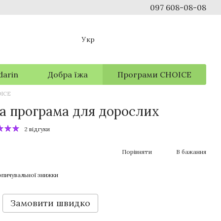
097 608-08-08
Укр
darin
Добра їжа
Програми CHOICE
OICE
а програма для дорослих
2 відгуки
Порівняти
В бажання
пичувальної знижки
Замовити швидко