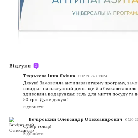
Відгуки
2
Тюрькова Інна Яківна
17.12.2024 в 19:24
Дякую! Замовляла антипаразитарну програму, за
швидко, на наступний день, ще й з безкоштовною
здивована подарункам: гель для миття посуду та 
50 грн. Дуже дякую !
Відповісти
Вечірський Олександр Олександрович
07.10.2
Супер товар!
Відповісти