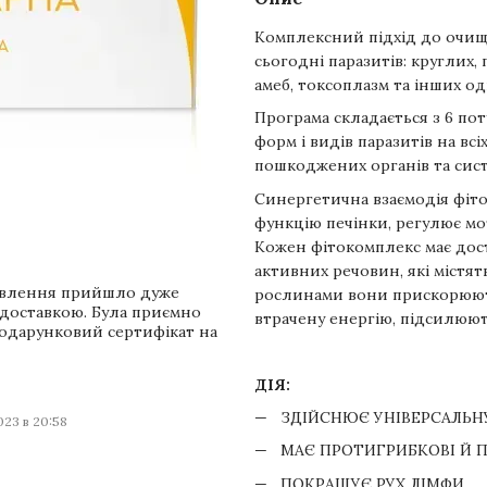
Комплексний підхід до очище
сьогодні паразитів: круглих,
амеб, токсоплазм та інших о
Програма складається з 6 пот
форм і видів паразитів на всі
пошкоджених органів та сист
Синергетична взаємодія фіто
функцію печінки, регулює мо
Кожен фітокомплекс має доста
активних речовин, які містят
мовлення прийшло дуже
рослинами вони прискорюють
 доставкою. Була приємно
втрачену енергію, підсилюют
подарунковий сертифікат на
ДІЯ:
ЗДІЙСНЮЄ УНІВЕРСАЛЬН
023 в 20:58
МАЄ ПРОТИГРИБКОВІ Й П
ПОКРАЩУЄ РУХ ЛІМФИ.