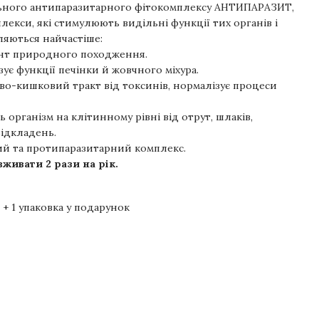
ального антипаразитарного фітокомплексу АНТИПАРАЗИТ,
лекси, які стимулюють видільні функції тих органів і
ляються найчастіше:
нт природного походження.
ує функції печінки й жовчного міхура.
о-кишковий тракт від токсинів, нормалізує процеси
ь організм на клітинному рівні від отрут, шлаків,
відкладень.
й та протипаразитарний комплекс.
живати 2 рази на рік.
 1 упаковка у подарунок