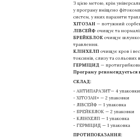
З цією метою, крім універс
у програму вміщено фітокомп
систем, у яких паразити трап
ХІТОЗАН
— потужний сорбе
ЛІВСЕЙФ
очищує та нормаліз
БРЕЙКБЛОК
очищує шлунков
травлення.
КЛІНХЕЛП
очищує кров і вес
токсинів, слизу та сольових 
ГЕРМІЦИД
— протигрибкови
Програму рекомендується в
СКЛАД:
- АНТИПАРАЗИТ— 4 упаковки +
- ХІТОЗАН+ — 2 упаковки
- ЛІВСЕЙФ — 1 упаковка
- БРЕЙКБЛОК — 2 упаковки
- КЛІНХЕЛП — 1 упаковка
- ГЕРМІЦИД — 1 упаковка
ПРОТИПОКАЗАННЯ: