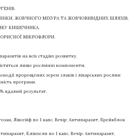
ГЕНІВ.
ІНКИ, ЖОВЧНОГО МІХУРА ТА ЖОВЧОВИВІДНИХ ШЛЯХІВ.
ИКУ КИШЕЧНИКА.
ОРИСНОЇ МІКРОФЛОРИ.
паразитів на всіх стадіях розвитку.
містяться лише рослинні компоненти.
модії пророщених зерен злаків і лікарських рослин
ність програми.
0% вдалий результат.
Хітозан, Лівсейф по 1 капс. Вечір: Антипаразит, Брейкблок
Антипаразит, Клінхелп по 1 капс. Вечір: Антипаразит,