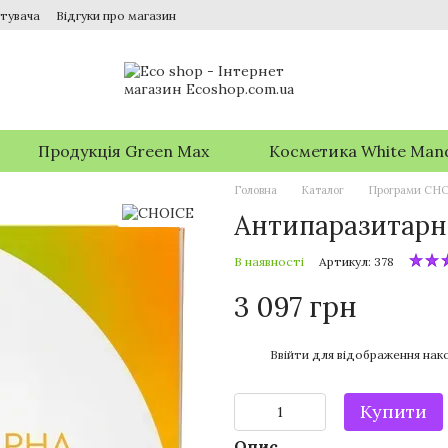
тувача
Відгуки про магазин
Продукція Green Max
Косметика White Man
Головна
Каталог
Програми CH
Антипаразитарн
В наявності
Артикул: 378
3 097 грн
%
Ввійти
для відображення нако
Купити
Опис