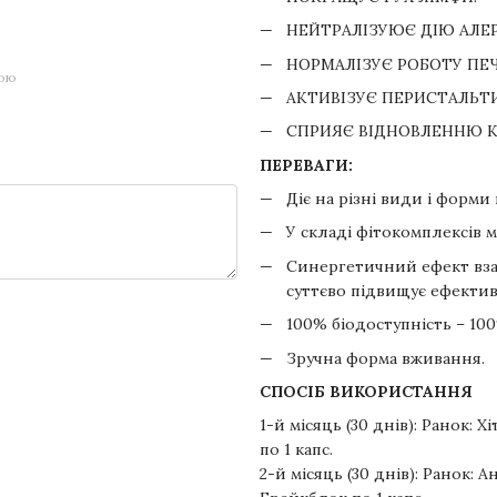
НЕЙТРАЛІЗУЮЄ ДІЮ АЛЕР
НОРМАЛІЗУЄ РОБОТУ ПЕЧ
гою
АКТИВІЗУЄ ПЕРИСТАЛЬТ
СПРИЯЄ ВІДНОВЛЕННЮ К
ПЕРЕВАГИ:
Діє на різні види і форми 
У складі фітокомплексів 
Синергетичний ефект взає
суттєво підвищує ефектив
100% біодоступність – 10
Зручна форма вживання.
СПОСІБ ВИКОРИСТАННЯ
1-й місяць (30 днів): Ранок: 
по 1 капс.
2-й місяць (30 днів): Ранок: 