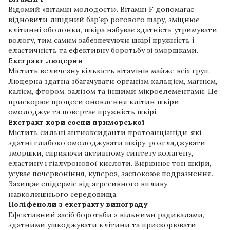
Відомий «вітамін молодості». Вітамін F допомагає
відновити ліпідний бар'єр рогового шару, зміцнює
клітинні оболонки, шкіра набуває здатність утримувати
вологу, тим самим забезпечуючи шкірі пружність і
еластичність та ефективну боротьбу зі зморшками.
Екстракт люцерни
Містить величезну кількість вітамінів майже всіх груп.
Люцерна здатна збагачувати організм кальцієм, магнієм,
калієм, фтором, залізом та іншими мікроелементами. Це
прискорює процеси оновлення клітин шкіри,
омолоджує та повертає пружність шкірі.
Екстракт кори сосни приморської
Містить сильні антиоксиданти протоанціаніди, які
здатні глибоко омолоджувати шкіру, розгладжувати
зморшки, сприяючи активному синтезу колагену,
еластину і гіалуронової кислоти. Вирівнює тон шкіри,
усуває почервоніння, купероз, заспокоює подразнення.
Захищає епідерміс від агресивного впливу
навколишнього середовища.
Поліфеноли з екстракту винограду
Ефективний засіб боротьби з вільними радикалами,
здатними ушкоджувати клітини та прискорювати