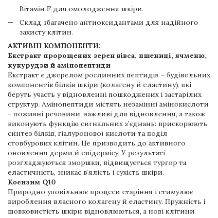
Вітамін F для омолодження шкіри.
Склад збагачено антиоксидантами для надійного
захисту клітин.
АКТИВНІ КОМПОНЕНТИ:
Екстракт пророщених зерен вівса, пшениці, ячменю,
кукурудзи й амінопептиди
Екстракт є джерелом рослинних пептидів – будівельних
компонентів білків шкіри (колагену й еластину), які
беруть участь у відновленні пошкоджених і застарілих
структур. Амінопептиди містять незамінні амінокислоти
– поживні речовини, важливі для відновлення, а також
виконують функцію сигнальних з’єднань: прискорюють
синтез білків, гіалуронової кислоти та поділ
стовбурових клітин. Це призводить до активного
оновлення дерми й епідермісу. У результаті
розгладжуються зморшки, підвищується тургор та
еластичність, зникає в’ялість і сухість шкіри.
Коензим Q10
Природно уповільнює процеси старіння і стимулює
вироблення власного колагену й еластину. Пружність і
шовковистість шкіри відновлюються, а нові клітини