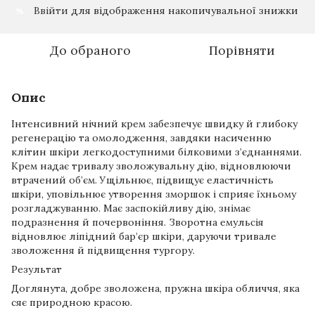
Ввійти
для відображення накопичувальної знижки
%
До обраного
Порівняти
Опис
Інтенсивний нічний крем забезпечує швидку й глибоку
регенерацію та омолодження, завдяки насиченню
клітин шкіри легкодоступними білковими з’єднаннями.
Крем надає тривалу зволожувальну дію, відновлюючи
втрачений об’єм. Ущільнює, підвищує еластичність
шкіри, уповільнює утворення зморшок і сприяє їхньому
розгладжуванню. Має заспокійливу дію, знімає
подразнення й почервоніння. Зворотна емульсія
відновлює ліпідний бар’єр шкіри, даруючи тривале
зволоження й підвищення тургору.
Результат
Доглянута, добре зволожена, пружна шкіра обличчя, яка
сяє природною красою.