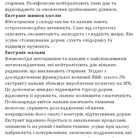
старіння. Поліфеноли нейтралізують їхню дію та
відповідають за оновлення зруйнованих ділянок.
Екстракт шишок хмелю
Фітогормони у складі хмелю та мальви мають
естрогеноподібну активність. Саме від естрогену
залежить оксамитовість, молодість і гладкість шкіри. Він
усуває стоншування дерми, сухість епідермісу та
підвищує пружність.
Екстракт мальви
Флавоноїди антоціаніни та мальвін є найсильнішими
антиоксидантами, які нейтралізують дію вільних
радикалів, що викликають старіння. Згідно з
дослідженнями французької компанії Silab, усього 2%
екстракту мальви збільшує вироблення колагену на 18%.
Це допомагає швидко підвищити тургор дерми,
відновити її пружність, значно поліпшити еластичність.
Полісахариди квіток мальви насичують тканини
вологою, сприяють розгладженню обличчя,
покращенню його овалу і контурів, підтягування дерми.
Екстракт відмінно бореться із запальними процесами,
знімаючи їх на різній глибині тканин, усуває при цьому
набряклість і почервоніння, заспокоює подразнення, які