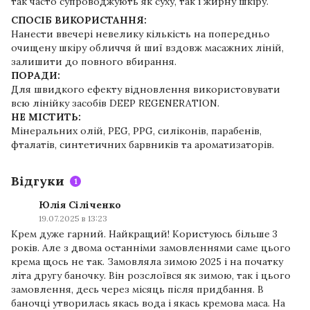
так часто супроводжують як суху, так і жирну шкіру.
СПОСІБ ВИКОРИСТАННЯ:
Нанести ввечері невелику кількість на попередньо
очищену шкіру обличчя й шиї вздовж масажних ліній,
залишити до повного вбирання.
ПОРАДИ:
Для швидкого ефекту відновлення використовувати
всю лінійку засобів DEEP REGENERATION.
НЕ МІСТИТЬ:
Мінеральних олій, PEG, PPG, силіконів, парабенів,
фталатів, синтетичних барвників та ароматизаторів.
Відгуки
1
Юлія Сіліченко
19.07.2025 в 13:23
Крем дуже гарний. Найкращий! Користуюсь більше 3
років. Але з двома останніми замовленнями саме цього
крема щось не так. Замовляла зимою 2025 і на початку
літа другу баночку. Він розслоївся як зимою, так і цього
замовлення, десь через місяць після придбання. В
баночці утворилась якась вода і якась кремова маса. На