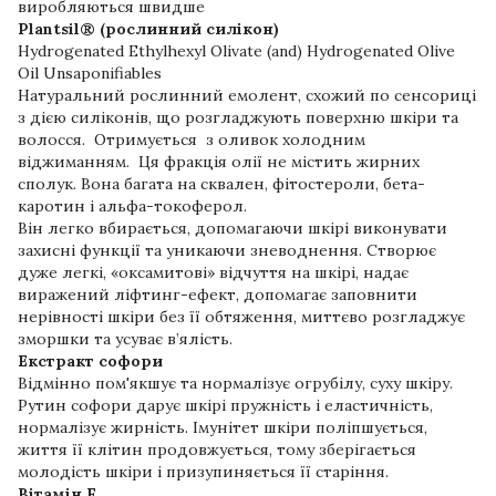
виробляються швидше
Plantsil® (рослинний силікон)
Hydrogenated Ethylhexyl Olivate (and) Hydrogenated Olive
Oil Unsaponifiables
Натуральний рослинний емолент, схожий по сенсориці
з дією силіконів, що розгладжують поверхню шкіри та
волосся. Отримується з оливок холодним
віджиманням. Ця фракція олії не містить жирних
сполук. Вона багата на сквален, фітостероли, бета-
каротин і альфа-токоферол.
Він легко вбирається, допомагаючи шкірі виконувати
захисні функції та уникаючи зневоднення. Створює
дуже легкі, «оксамитові» відчуття на шкірі, надає
виражений ліфтинг-ефект, допомагає заповнити
нерівності шкіри без її обтяження, миттєво розгладжує
зморшки та усуває в’ялість.
Екстракт софори
Відмінно пом'якшує та нормалізує огрубілу, суху шкіру.
Рутин софори дарує шкірі пружність і еластичність,
нормалізує жирність. Імунітет шкіри поліпшується,
життя її клітин продовжується, тому зберігається
молодість шкіри і призупиняється її старіння.
Вітамін F