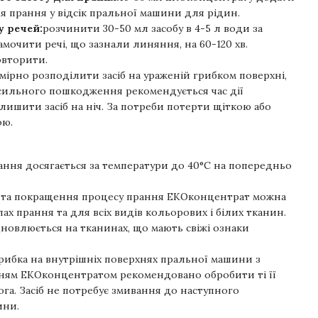
я прання у відсік пральної машини для рідин.
у речей:
розчинити 30-50 мл засобу в 4-5 л води за
мочити речі, що зазнали линяння, на 60-120 хв.
овторити.
мірно розподілити засіб на ураженій грибком поверхні,
і сильного пошкодження рекомендується час дії
лишити засіб на ніч. За потреби потерти щіткою або
ою.
ння досягається за температури до 40°С на попередньо
ї та покращення процесу прання ЕКОконцентрат можна
ах прання та для всіх видів кольорових і білих тканин.
новлюється на тканинах, що мають свіжі ознаки
грибка на внутрішніх поверхнях пральної машини з
ням ЕКОконцентратом рекомендовано обробити ті її
ога. Засіб не потребує змивання до наступного
ини.