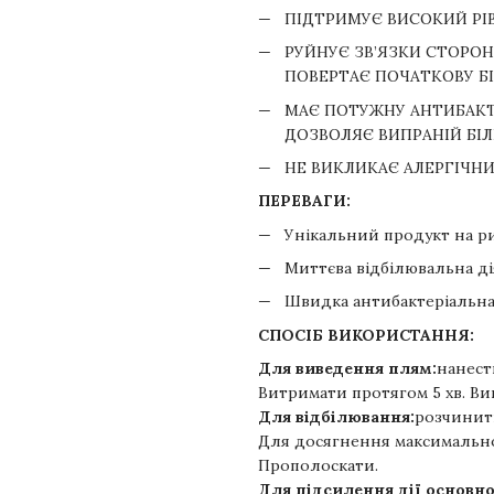
ПІДТРИМУЄ ВИСОКИЙ РІВ
РУЙНУЄ ЗВ’ЯЗКИ СТОРО
ПОВЕРТАЄ ПОЧАТКОВУ Б
МАЄ ПОТУЖНУ АНТИБАКТЕ
ДОЗВОЛЯЄ ВИПРАНІЙ БІ
НЕ ВИКЛИКАЄ АЛЕРГІЧНИ
ПЕРЕВАГИ:
Унікальний продукт на ри
Миттєва відбілювальна ді
Швидка антибактеріальна
СПОСІБ ВИКОРИСТАННЯ:
Для виведення плям:
нанест
Витримати протягом 5 хв. Ви
Для відбілювання:
розчинити
Для досягнення максимальної
Прополоскати.
Для підсилення дії основно