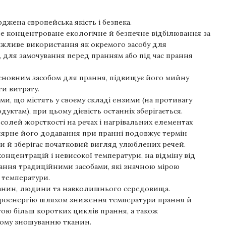
рджена європейська якість і безпека.
е концентроване екологічне й безпечне відбілювання за
ожливе використання як окремого засобу для
, для замочування перед пранням або під час прання
основним засобом для прання, підвищує його мийну
ти витрату.
ми, що містять у своєму складі ензими (на противагу
ктам), при цьому дієвість останніх зберігається.
олей жорсткості на речах і нагрівальних елементах
лярне його додавання при пранні подовжує термін
и й зберігає початковий вигляд улюблених речей.
онцентрацій і невисокої температури, на відміну від
ювання традиційними засобами, які значною мірою
 температури.
анин, людини та навколишнього середовища.
троенергію шляхом зниження температури прання й
ою більш коротких циклів прання, а також
ому зношуванню тканин.