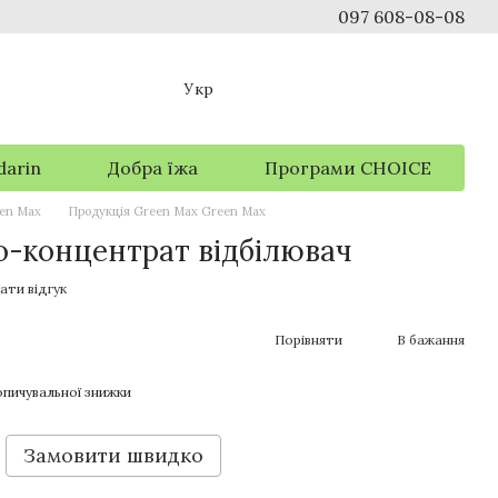
097 608-08-08
Укр
darin
Добра їжа
Програми CHOICE
een Max
Продукція Green Max Green Max
о-концентрат відбілювач
ати відгук
Порівняти
В бажання
пичувальної знижки
Замовити швидко