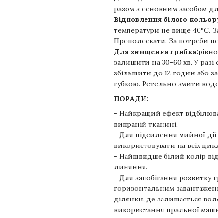
разом з основним засобом дл
Відновлення білого кольор
температури не вище 40°С. За
Прополоскати. За потреби п
Для знищення грибка:
рівно
залишити на 30-60 хв. У раз
збільшити до 12 годин або за
губкою. Ретельно змити вод
ПОРАДИ:
- Найкращий ефект відбілюва
випраній тканині.
- Для підсилення мийної ді
використовувати на всіх цикл
- Найшвидше білий колір від
линяння.
- Для запобігання розвитку 
горизонтальним завантажен
ділянки, де залишається вол
використання пральної маш