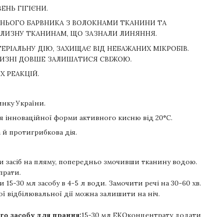
ЕНЬ ГІГІЄНИ.
ННЬОГО БАРВНИКА З ВОЛОКНАМИ ТКАНИНИ ТА
ІЛИЗНУ ТКАНИНАМ, ЩО ЗАЗНАЛИ ЛИНЯННЯ.
РІАЛЬНУ ДІЮ, ЗАХИЩАЄ ВІД НЕБАЖАНИХ МІКРОБІВ.
ЛИЗНІ ДОВШЕ ЗАЛИШАТИСЯ СВІЖОЮ.
Х РЕАКЦІЙ.
нку України.
я інноваційної форми активного кисню від 20°С.
 й протигрибкова дія.
и засіб на пляму, попередньо змочивши тканину водою.
прати.
 15-30 мл засобу в 4-5 л води. Замочити речі на 30-60 хв.
 відбілювальної дії можна залишити на ніч.
го засобу для прання:
15-30 мл ЕКОконцентрату додати