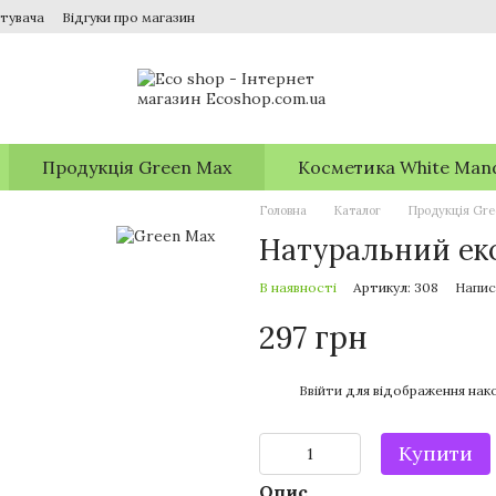
тувача
Відгуки про магазин
Продукція Green Max
Косметика White Man
Головна
Каталог
Продукція Gr
Натуральний ек
В наявності
Артикул: 308
Напис
297 грн
%
Ввійти
для відображення нако
Купити
Опис