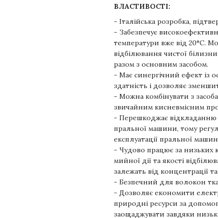
ВЛАСТИВОСТІ:
- Італійська розробка, підтве
- Забезпечує високоефективн
температури вже від 20°С. М
відбілювання чистої білизни
разом з основним засобом.
- Має синергічний ефект із 
здатність і дозволяє зменши
- Можна комбінувати з засоба
звичайним кисневмісним проду
- Перешкоджає відкладанню с
пральної машини, тому регу
експлуатації пральної машин
- Чудово працює за низьких к
мийної дії та якості відбіл
залежать від концентрації та
- Безпечний для волокон тк
- Дозволяє економити елек
природні ресурси за допомог
заощаджувати завдяки низьк