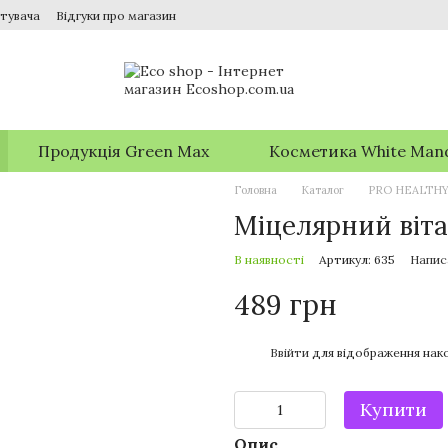
тувача
Відгуки про магазин
Продукція Green Max
Косметика White Man
Головна
Каталог
PRO HEALTH
Міцелярний віта
В наявності
Артикул: 635
Напис
489 грн
%
Ввійти
для відображення нако
Купити
Опис