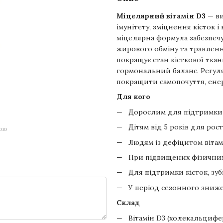
Міцелярний вітамін D3
— ви
імунітету, зміцнення кісток і
міцелярна формула забезпеч
жирового обміну та травлення
покращує стан кісткової ткан
гормональний баланс. Регул
покращити самопочуття, енер
Для кого
Дорослим для підтримки і
Дітям від 5 років для рост
гою
Людям із дефіцитом вітам
При підвищених фізичних
Для підтримки кісток, зубів
У період сезонного зниже
Склад
Вітамін D3 (холекальцифе