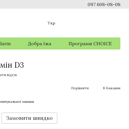
097 608-08-08
Укр
darin
Добра їжа
Програми CHOICE
Y
мін D3
ати відгук
Порівняти
В бажання
пичувальної знижки
Замовити швидко