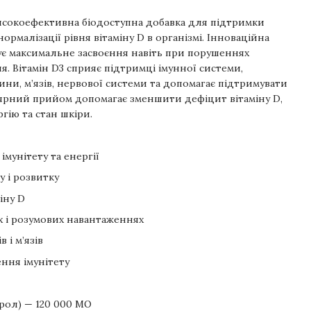
сокоефективна біодоступна добавка для підтримки
 нормалізації рівня вітаміну D в організмі. Інноваційна
ує максимальне засвоєння навіть при порушеннях
. Вітамін D3 сприяє підтримці імунної системи,
ини, м’язів, нервової системи та допомагає підтримувати
ярний прийом допомагає зменшити дефіцит вітаміну D,
гію та стан шкіри.
мунітету та енергії
у і розвитку
іну D
 і розумових навантаженнях
 і м’язів
ння імунітету
рол) — 120 000 МО