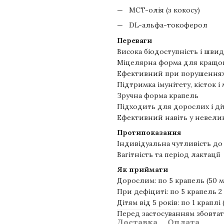
MCT-олія (з кокосу)
DL-альфа-токоферол
Переваги
Висока біодоступність і шви
Міцелярна форма для кращо
Ефективний при порушеннях
Підтримка імунітету, кісток і 
Зручна форма крапель
Підходить для дорослих і діт
Ефективний навіть у невели
Протипоказання
Індивідуальна чутливість до
Вагітність та період лактації
Як приймати
Дорослим: по 5 крапель (50 м
При дефіциті: по 5 крапель 2
Дітям від 5 років: по 1 краплі
Перед застосуванням збовта
Доставка
Оплата