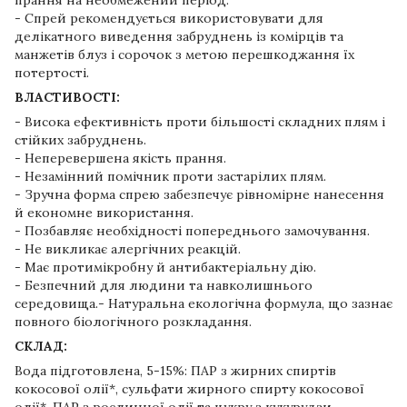
- Спрей рекомендується використовувати для
делікатного виведення забруднень із комірців та
манжетів блуз і сорочок з метою перешкоджання їх
потертості.
ВЛАСТИВОСТІ:
- Висока ефективність проти більшості складних плям і
стійких забруднень.
- Неперевершена якість прання.
- Незамінний помічник проти застарілих плям.
- Зручна форма спрею забезпечує рівномірне нанесення
й економне використання.
- Позбавляє необхідності попереднього замочування.
- Не викликає алергічних реакцій.
- Має протимікробну й антибактеріальну дію.
- Безпечний для людини та навколишнього
середовища.- Натуральна екологічна формула, що зазнає
повного біологічного розкладання.
СКЛАД:
Вода підготовлена, 5-15%: ПАР з жирних спиртів
кокосової олії*, сульфати жирного спирту кокосової
олії*, ПАР з рослинної олії та цукру з кукурудзи,