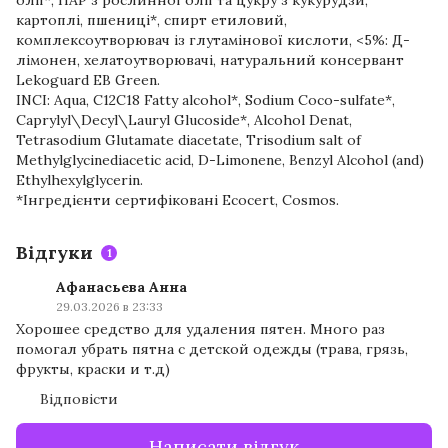
картоплі, пшениці*, спирт етиловий,
комплексоутворювач із глутамінової кислоти, <5%: Д-
лімонен, хелатоутворювачі, натуральний консервант
Lekoguard EB Green.
INCI: Aqua, C12C18 Fatty alcohol*, Sodium Coco-sulfate*,
Caprylyl\Decyl\Lauryl Glucoside*, Alcohol Denat,
Tetrasodium Glutamate diacetate, Trisodium salt of
Methylglycinediacetic acid, D-Limonene, Benzyl Alcohol (and)
Ethylhexylglycerin.
*Інгредієнти сертифіковані Ecocert, Cosmos.
Відгуки
1
Афанасьева Анна
29.03.2026 в 23:33
Хорошее средство для удаления пятен. Много раз
помогал убрать пятна с детской одежды (трава, грязь,
фрукты, краски и т.д)
Відповісти
Написати відгук