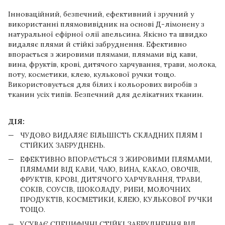
Інноваційний, безпечний, ефективний і зручний у
використанні плямовивідник на основі Д-лімонену з
натуральної ефірної олії апельсина. Якісно та швидко
видаляє плями й стійкі забруднення. Ефективно
впорається з жировими плямами, плямами від кави,
вина, фруктів, крові, дитячого харчування, трави, молока,
поту, косметики, клею, кулькової ручки тощо.
Використовується для білих і кольорових виробів з
тканин усіх типів. Безпечний для делікатних тканин.
ДІЯ:
ЧУДОВО ВИДАЛЯЄ БІЛЬШІСТЬ СКЛАДНИХ ПЛЯМ І
СТІЙКИХ ЗАБРУДНЕНЬ.
ЕФЕКТИВНО ВПОРАЄТЬСЯ З ЖИРОВИМИ ПЛЯМАМИ,
ПЛЯМАМИ ВІД КАВИ, ЧАЮ, ВИНА, КАКАО, ОВОЧІВ,
ФРУКТІВ, КРОВІ, ДИТЯЧОГО ХАРЧУВАННЯ, ТРАВИ,
СОКІВ, СОУСІВ, ШОКОЛАДУ, РИБИ, МОЛОЧНИХ
ПРОДУКТІВ, КОСМЕТИКИ, КЛЕЮ, КУЛЬКОВОЇ РУЧКИ
ТОЩО.
УСУВАЄ СПЕЦИФІЧНІ СТІЙКІ ЗАБРУДНЕННЯ ВІД