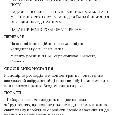
ПОТУ.
ВИДАЛЯЄ ПОТЕРТОСТІ НА КОМІРЦЯХ І МАНЖЕТАХ І
МОЖЕ ВИКОРИСТОВУВАТИСЬ ДЛЯ ЇХНЬОЇ ШВИДКОЇ
ОБРОБКИ ПЕРЕД ПРАННЯМ.
НАДАЄ ПРИЄМНОГО АРОМАТУ РЕЧАМ.
ПЕРЕВАГИ:
На основі інноваційного плямовивідного
концентрату олії апельсина.
Містить рослинні ПАР, сертифіковані Ecocert,
Cosmos.
СПОСІБ ВИКОРИСТАННЯ:
Рівномірно розподілити концентрат на попередньо
зволоженій забрудненій ділянці виробу і залишити до
подальшого прання. Згодом випрати речі.
ПОРАДИ:
- Найкраще плямовивідник працює на свіжих
забрудненнях, що попередньо не піддавались пранню:
свіжу пляму необхідно обробити засобом і залишити до
прання на необмежений період.