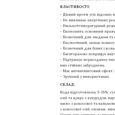
ВЛАСТИВОСТІ:
- Дієвий проти усіх відомих 
- Не викликає алергічних реа
- Низькотемпературний реж
- Економить основний праль
- Безпечний для людини та
- Екологічний, зазнає повно
- Безпечний для білих і кол
- Багаторазово покращує якіс
- Підтримує первозданну чис
них стійких забруднень.
- Має антипілінговий ефект, 
- Зручний у використанні.
СКЛАД:
Вода підготовлена, 5-15%: с
олії та цукру з кукурудзи, к
мило з кокосової та пальмов
з кокосової олії, ензими, л
Green, сіль харчова, д-лімонен