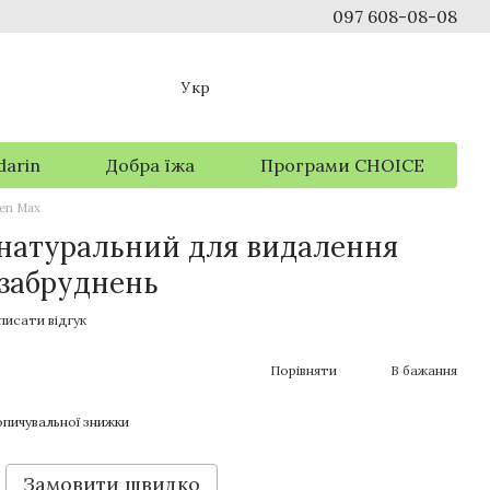
097 608-08-08
Укр
darin
Добра їжа
Програми CHOICE
een Max
натуральний для видалення
 забруднень
писати відгук
Порівняти
В бажання
пичувальної знижки
Замовити швидко