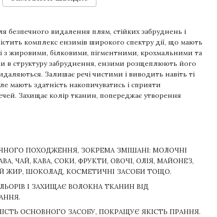
для безпечного видалення плям, стійких забруднень і
істить комплекс ензимів широкого спектру дії, що мають
і з жировими, білковими, пігментними, крохмальними та
и в структуру забруднення, ензими розщеплюють його
видаляються. Залишає речі чистими і виводить навіть ті
але мають здатність накопичуватись і сприяти
чей. Захищає колір тканин, попереджає утворення
ЧНОГО ПОХОДЖЕННЯ, ЗОКРЕМА ЗМІШАНІ: МОЛОЧНІ
АВА, ЧАЙ, КАВА, СОКИ, ФРУКТИ, ОВОЧІ, ОЛІЯ, МАЙОНЕЗ,
ИЙ ЖИР, ШОКОЛАД, КОСМЕТИЧНІ ЗАСОБИ ТОЩО.
ОЛЬОРІВ І ЗАХИЩАЄ ВОЛОКНА ТКАНИН ВІД
АННЯ.
ІСТЬ ОСНОВНОГО ЗАСОБУ, ПОКРАЩУЄ ЯКІСТЬ ПРАННЯ.