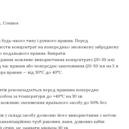
t, Cosmos
будь-якого типу і ручного прання. Перед
нести концентрат на попередньо зволожену забруднену
до подальшого прання. Випрати.
прання можливе використання концентрату (20-30 мл)
 час прання або попереднє замочування (20-50 мл на 3 л
ра прання — від 30°С до 40°С.
нтів рекомендується перед пранням попереднє
обом за температури до +40°С на 30 хв.
 можливе зменшення прального засобу до 50% без
ів у складі засобу дозволяє його використання з метою
налізаційних труб раковин, ванн, душових кабін:
 отвір, не змивати мінімум 30 хв.