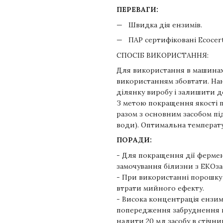
ПЕРЕВАГИ:
Швидка дія ензимів.
ПАР сертифіковані Ecocer
СПОСІБ ВИКОРИСТАННЯ:
Для використання в машинах 
використанням збовтати. На
ділянку виробу і залишити 
З метою покращення якості 
разом з основним засобом під
води). Оптимальна температу
ПОРАДИ:
- Для покращення дії ферме
замочування білизни з ЕКОзас
- При використанні порошку
втрати мийного ефекту.
- Висока концентрація ензим
попередження забруднення ка
налити 20 мл засобу в стічний