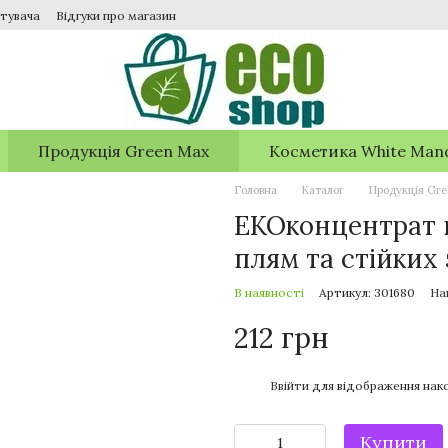
тувача
Відгуки про магазин
Продукція Green Max
Косметика White Man
Головна
Каталог
Продукція Gr
EКОконцентрат 
плям та стійких
В наявності
Артикул: 301680
На
212 грн
%
Ввійти
для відображення нако
Купити