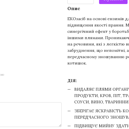
Опис
ЕКОзасіб на основі ензимів 
підвищення якості прання. М
синергічний ефект у боротьб
іншими плямами. Проникаюч
на речовини, які з легкістю 
забруднення, що непомітні, 
передчасному зношуванню ре
котишок.
гою
ДІЯ:
ВИДАЛЯЄ ПЛЯМИ ОРГАНІ
ПРОДУКТИ, КРОВ, ПІТ, ТР
СОУСИ, ВИНО, ТВАРИНН
ЗБЕРІГАЄ ЯСКРАВІСТЬ К
ПЕРЕДЧАСНОГО ЗНОШУВ
ПІДВИЩУЄ МИЙНУ ЗДАТН