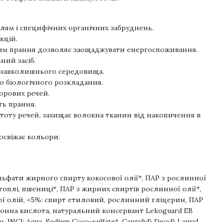
плям і специфічних органічних забруднень.
кцій.
им прання дозволяє заощаджувати енергоспоживання.
ний засіб.
 навколишнього середовища.
го біологічного розкладання.
ьорових речей.
ть прання.
тоту речей, захищає волокна тканин від накопичення в
освіжає кольори.
ульфати жирного спирту кокосової олії*, ПАР з рослинної
артоплі, пшениці*, ПАР з жирних спиртів рослинної олії*,
ої олій, <5%: спирт етиловий, рослинний гліцерин, ПАР
имонна кислота, натуральний консервант Lekoguard EB
. INCI: Aqua, Sodium Coco-sulfate*, Caprylyl\Decyl\Lauryl