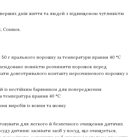
 перших днів життя та людей з підвищеною чутливістю
, Cosmos.
50 г прального порошку за температури прання 40 °С
омендовано повністю розчинити порошок перед
кати довготривалого контакту нерозчиненого порошку з
й із нестійким барвником для попередження
 температура прання 40 °С
ня виробів із вовни та шовку
овувати для легкого й безпечного очищення дитячих
суду дитини: засипати засіб у посуд, що очищується,