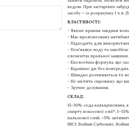
залити окропом, збовтати аб
водою. При застарілих забр
засобу — із розрахунку 1 ч.л. (
ВЛАСТИВОСТІ:
- Якісне прання завдяки кон
- Має пролонговану антибакт
- Підходить для використанн
- Пом'якшує воду та запобіга
елементах пральної машини.
- Екологічна формула, що за
- Відмінно діє без попереднь
- Швидко розчиняється та ле
- Не містить сировину, що ви
- Зручне дозування.
СКЛАД:
15-30%: сода кальцинована, 
спирту кокосової олії*; 5-15%
пальмової олій, <5%: актива
INCI: Sodium Carbonate, Sodium