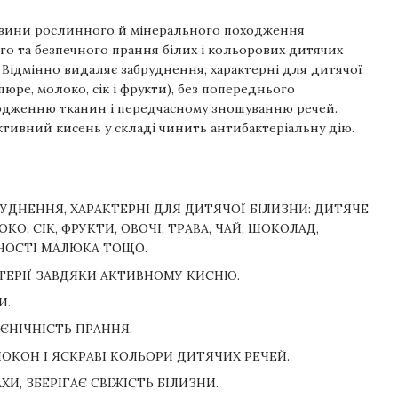
овини рослинного й мінерального походження
о та безпечного прання білих і кольорових дитячих
. Відмінно видаляє забруднення, характерні для дитячої
пюре, молоко, сік і фрукти), без попереднього
кодженню тканин і передчасному зношуванню речей.
ктивний кисень у складі чинить антибактеріальну дію.
УДНЕННЯ, ХАРАКТЕРНІ ДЛЯ ДИТЯЧОЇ БІЛИЗНИ: ДИТЯЧЕ
КО, СІК, ФРУКТИ, ОВОЧІ, ТРАВА, ЧАЙ, ШОКОЛАД,
НОСТІ МАЛЮКА ТОЩО.
ТЕРІЇ ЗАВДЯКИ АКТИВНОМУ КИСНЮ.
И.
ІЄНІЧНІСТЬ ПРАННЯ.
ЛОКОН І ЯСКРАВІ КОЛЬОРИ ДИТЯЧИХ РЕЧЕЙ.
И, ЗБЕРІГАЄ СВІЖІСТЬ БІЛИЗНИ.