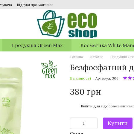
тувача
Відгуки про магазин
Продукція Green Max
Косметика White Man
Головна
Каталог
Продукція Gr
Безфосфатний д
В наявності
Артикул: 306
380 грн
%
Ввійти
для відображення нако
Купити
Опис