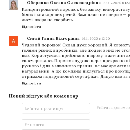
Оберенко Оксана Олександрівна
22.07.2025 в 12
Концентрований порошок без запаху, використов
білих і кольорових речей. Замовляю не вперше — р
чисті, шкіра не свербить.
Відповісти
Ситай Ганна Вікторівна
16.11.2020 в 12:20
Чудовий порошок! Склад дуже хороший. Я користу
гелями різних виробників, але жоден з них не сто
max. Користуємось приблизно півроку, в житини ал
спостерігалось.Порошок чудово пере, прекрасно пі
ручного і для машинного прання, не має ароматиза
натуральний! А ще компанія піклується про покупці
отримала подарунковий сертифікат. Дякую вам за 
Відповісти
Новий відгук або коментар
Увійти за допомо