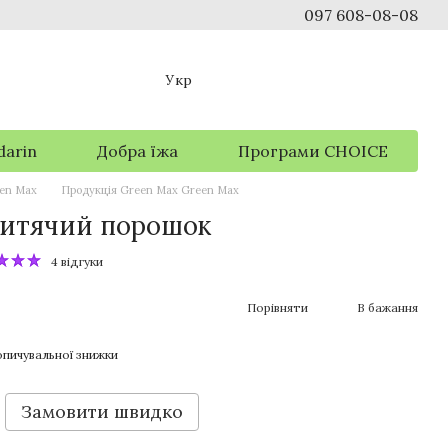
097 608-08-08
Укр
darin
Добра їжа
Програми CHOICE
een Max
Продукція Green Max Green Max
итячий порошок
4 відгуки
Порівняти
В бажання
пичувальної знижки
Замовити швидко