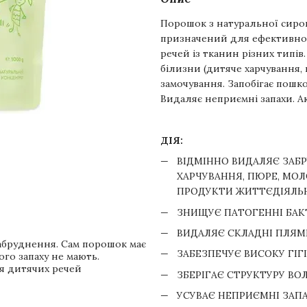
Порошок з натуральної сир
призначений для ефективног
речей із тканин різних типів
білизни (дитяче харчування, 
замочування. Запобігає пош
Видаляє неприємні запахи. А
ДІЯ:
ВІДМІННО ВИДАЛЯЄ ЗАБР
ХАРЧУВАННЯ, ПЮРЕ, МОЛО
ПРОДУКТИ ЖИТТЄДІЯЛЬ
ЗНИЩУЄ ПАТОГЕННІ БАК
ВИДАЛЯЄ СКЛАДНІ ПЛЯМ
забруднення. Сам порошок має
ЗАБЕЗПЕЧУЄ ВИСОКУ ГІГ
ого запаху не мають.
я дитячих речей
ЗБЕРІГАЄ СТРУКТУРУ ВО
УСУВАЄ НЕПРИЄМНІ ЗАПАХ