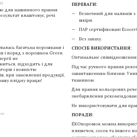
:42
ПЕРЕВАГИ:
ую для машинного прання
Безпечний для малюків з
езультат влаштовує, речі
шкіри.
ПАР сертифіковані Ecocert
Без запаху.
валась багатьма порошками і
СПОСІБ ВИКОРИСТАННЯ:
яв і поряд з порошком Green
Оптимальне співвідношення: 
ергії не
ниться, підходить і для
Під час ручного прання рек
торів і повністю
завантаженням білизни. Уни
в, при замовленні продукції,
тканиною
вашу плідну працю!
Для прання кольорових рече
знебарвлення рекомендована
Не використовувати для пран
гою
ПОРАДИ:
ЕКОпорошок можна використ
пляшечок, сосок та іншого по