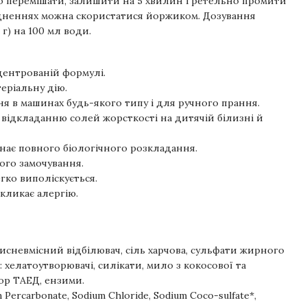
о перемішати, залишити на 5 хвилин і ретельно промити
удненнях можна скористатися йоржиком. Дозування
5 г) на 100 мл води.
центрованій формулі.
еріальну дію.
я в машинах будь-якого типу і для ручного прання.
є відкладанню солей жорсткості на дитячій білизні й
знає повного біологічного розкладання.
ого замочування.
гко виполіскується.
кликає алергію.
кисневмісний відбілювач, сіль харчова, сульфати жирного
: хелатоутворювачі, силікати, мило з кокосової та
тор ТАЕД, ензими.
 Percarbonate, Sodium Chloride, Sodium Coco-sulfate*,