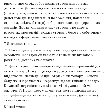
виконанню своїх зобов'язань сторонами за цим
договором. До них відносяться стихійні явища
(землетруси, повені тощо), обставини суспільного життя
(військові дії, надзвичайні положення, найбільші
страйки, епідемії тощо), заборонені заходи державних
органів. Протягом цього часу сторони не мають
взаємних претензій і кожна сторона бере на себе ризик
наслідків форс-мажорних обставин.
7. Доставка товару.
7.1. Покупець отримує товар у вигляді доставки чи його
особисто. Порядок оплати та отримання вказано у
розділі «Доставка та оплата».
7.2. Факт отримання товару та відсутність претензій до
якості товару Покупець підтверджує власним розписом у
видатковій накладній при отриманні товару. Зі свого
боку, ФОП Кралюк Д.О. гарантує відвантаження товару
Компанії-перевізнику в кількості, обумовленій та
оплаченій Покупцем, у комплектності відповідно до
специфікації цього товару та у належному (робочому)
стані та якості.
8. Інші умови.