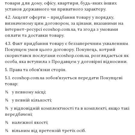
товари для дому, офісу, квартири, будь-яких інших
установ державного чи приватного характеру.
4.2. Акцепт оферти – придбання товару у порядку,
визначеному цим договором, за цінами, вказаними на
інтернет-ресурсі ecoshop.com.ua, та згода з умовами
оплати та доставки товару.
4.3. Факт придбання товару є беззаперечним ухваленням
Покупцем умов цього договору. Покупець, котрий
скористався послугами ecoshop.com.ua, розглядається як
особа, яка вступила з Продавцем у договірні відносини.
5. Права та обов'язки сторін.
5.1. ecoshop.com.ua зобов'язується передати Покупцеві
товар:
¾ у певному місці;
¾ у певній кількості;
¾ у відповідній комплектності та в комплекті, якщо такі
передбачені;
¾ належної якості;
¾ вільним від претензій третіх осіб.