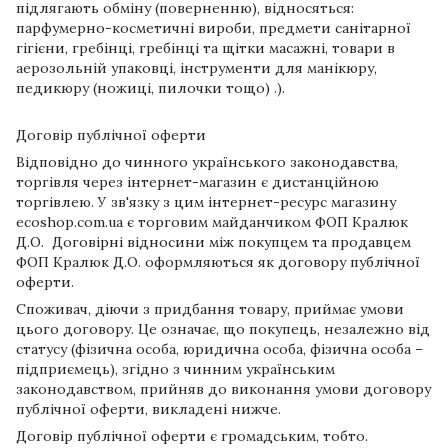
підлягають обміну (поверненню), відносяться:
парфумерно-косметичні вироби, предмети санітарної
гігієни, гребінці, гребінці та щітки масажні, товари в
аерозольній упаковці, інструменти для манікюру,
педикюру (ножиці, пилочки тощо) .).
Договір публічної оферти
Відповідно до чинного українського законодавства,
торгівля через інтернет-магазин є дистанційною
торгівлею. У зв'язку з цим інтернет-ресурс магазину
ecoshop.com.ua є торговим майданчиком ФОП Кралюк
Д.О. Договірні відносини між покупцем та продавцем
ФОП Кралюк Д.О. оформляються як договору публічної
оферти.
Споживач, діючи з придбання товару, приймає умови
цього договору. Це означає, що покупець, незалежно від
статусу (фізична особа, юридична особа, фізична особа –
підприємець), згідно з чинним українським
законодавством, прийняв до виконання умови договору
публічної оферти, викладені нижче.
Договір публічної оферти є громадським, тобто.