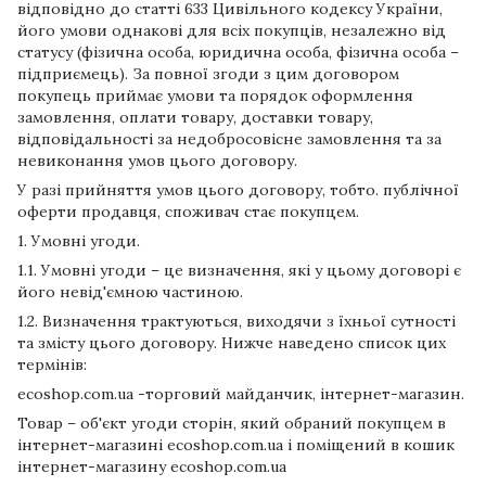
відповідно до статті 633 Цивільного кодексу України,
його умови однакові для всіх покупців, незалежно від
статусу (фізична особа, юридична особа, фізична особа –
підприємець). За повної згоди з цим договором
покупець приймає умови та порядок оформлення
замовлення, оплати товару, доставки товару,
відповідальності за недобросовісне замовлення та за
невиконання умов цього договору.
У разі прийняття умов цього договору, тобто. публічної
оферти продавця, споживач стає покупцем.
1. Умовні угоди.
1.1. Умовні угоди – це визначення, які у цьому договорі є
його невід'ємною частиною.
1.2. Визначення трактуються, виходячи з їхньої сутності
та змісту цього договору. Нижче наведено список цих
термінів:
ecoshop.com.ua -торговий майданчик, інтернет-магазин.
Товар – об'єкт угоди сторін, який обраний покупцем в
інтернет-магазині ecoshop.com.ua і поміщений в кошик
інтернет-магазину ecoshop.com.ua