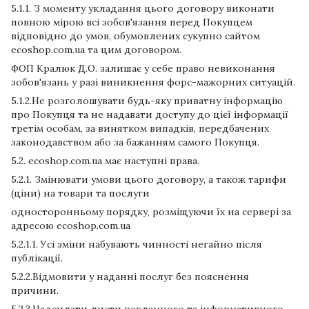
5.1.1. З моменту укладання цього договору виконати
повною мірою всі зобов'язання перед Покупцем
відповідно до умов, обумовлених сукупно сайтом
ecoshop.com.ua та цим договором.
ФОП Кралюк Д.О. залишає у себе право невиконання
зобов'язань у разі виникнення форс-мажорних ситуацій.
5.1.2.Не розголошувати будь-яку приватну інформацію
про Покупця та не надавати доступу до цієї інформації
третім особам, за винятком випадків, передбачених
законодавством або за бажанням самого Покупця.
5.2. ecoshop.com.ua має наступні права.
5.2.1. Змінювати умови цього договору, а також тарифи
(ціни) на товари та послуги
односторонньому порядку, розміщуючи їх на сервері за
адресою ecoshop.com.ua
5.2.1.1. Усі зміни набувають чинності негайно після
публікації.
5.2.2.Відмовити у наданні послуг без пояснення
причини.