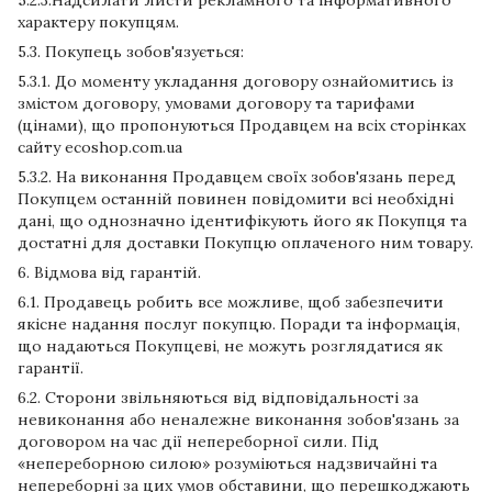
5.2.3.Надсилати листи рекламного та інформативного
характеру покупцям.
5.3. Покупець зобов'язується:
5.3.1. До моменту укладання договору ознайомитись із
змістом договору, умовами договору та тарифами
(цінами), що пропонуються Продавцем на всіх сторінках
сайту ecoshop.com.ua
5.3.2. На виконання Продавцем своїх зобов'язань перед
Покупцем останній повинен повідомити всі необхідні
дані, що однозначно ідентифікують його як Покупця та
достатні для доставки Покупцю оплаченого ним товару.
6. Відмова від гарантій.
6.1. Продавець робить все можливе, щоб забезпечити
якісне надання послуг покупцю. Поради та інформація,
що надаються Покупцеві, не можуть розглядатися як
гарантії.
6.2. Сторони звільняються від відповідальності за
невиконання або неналежне виконання зобов'язань за
договором на час дії непереборної сили. Під
«непереборною силою» розуміються надзвичайні та
непереборні за цих умов обставини, що перешкоджають