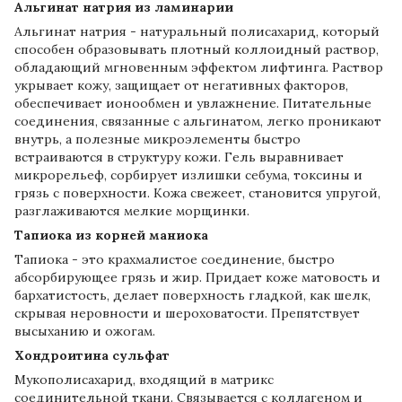
Альгинат натрия из ламинарии
Альгинат натрия - натуральный полисахарид, который
способен образовывать плотный коллоидный раствор,
обладающий мгновенным эффектом лифтинга. Раствор
укрывает кожу, защищает от негативных факторов,
обеспечивает ионообмен и увлажнение. Питательные
соединения, связанные с альгинатом, легко проникают
внутрь, а полезные микроэлементы быстро
встраиваются в структуру кожи. Гель выравнивает
микрорельеф, сорбирует излишки себума, токсины и
грязь с поверхности. Кожа свежеет, становится упругой,
разглаживаются мелкие морщинки.
Тапиока из корней маниока
Тапиока - это крахмалистое соединение, быстро
абсорбирующее грязь и жир. Придает коже матовость и
бархатистость, делает поверхность гладкой, как шелк,
скрывая неровности и шероховатости. Препятствует
высыханию и ожогам.
Хондроитина сульфат
Мукополисахарид, входящий в матрикс
соединительной ткани. Связывается с коллагеном и