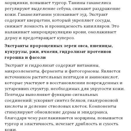
морщинки, повышает тургор. Танины гамамелиса
регулируют выделение себума, снимают раздражение
кожи. Гамамелитанин успокаивает зуд. Экстракт
содержит кверцетин, который укрепляет сосуды,
снижает ломкость и проницаемость капилляров. Это
налаживает микроциркуляцию крови, омолаживает
дерму и предотвращает купероз.
Экстракты пророщенных зерен овса, пшеницы,
кукурузы, ржи, ячменя, гидролизат протеинов
горошка и фасоли
Экстракт и гидролизат содержат витамины,
микроэлементы, ферменты и фитогормоны. Является
источником растительных пептидов и аминокислот,
которые участвуют в восстановлении поврежденных и
устаревших структур, необходимых для упругости кожи.
Пептиды выполняют функцию сигнальных
соединений: ускоряют синтез белков, гиалуроновой
кислоты и деление стволовых клеток. Компоненты
стимулируют обновление дермы и эпидермиса,
благодаря чему разглаживаются морщины, повышается
тургор и эластичность, исчезает дряблость и сухость
кожи.