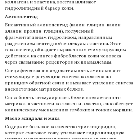
коллагена и эластина, восстанавливают
гидролипидный барьер кожи.
Аминопептид
Биоактивный аминопептид (валин-глицин-валин-
аланин-пролин-глицин), полученный
фрагментативным гидролизом, направленным
разделением пептидной молекулы эластина. Этот
гексопептид обладает выраженным стимулирующим
действием на синтез фибробластов кожи человека
через связывание рецепторов их плазмалеммы.
Специфическая последовательность аминокислот
стимулирует регуляцию синтеза коллагена по
принципу обратной связи и вызывает усиление синтеза
внеклеточных матриксных белков.
Способность стимулировать белки внеклеточного
матрикса, в частности коллаген и эластин, способствует
клиническому уменьшению глубоких и тонких морщин.
Масло миндаля и мака
Содержит большое количество триглицеридов,
которые смягчают кожу, усиливают гидролипидную
мантию и удерживают влагу, защищая от сухости,