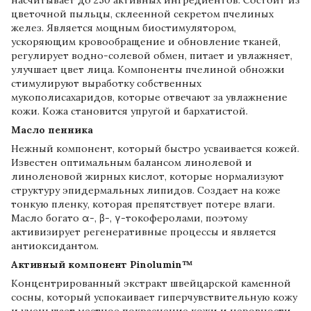
цветочной пыльцы, склеенной секретом пчелиных
желез. Является мощным биостимулятором,
ускоряющим кровообращение и обновление тканей,
регулирует водно-солевой обмен, питает и увлажняет,
улучшает цвет лица. Компоненты пчелиной обножки
стимулируют выработку собственных
мукополисахаридов, которые отвечают за увлажнение
кожи. Кожа становится упругой и бархатистой.
Масло пенника
Нежный компонент, который быстро усваивается кожей.
Известен оптимальным балансом линолевой и
линоленовой жирных кислот, которые нормализуют
структуру эпидермальных липидов. Создает на коже
тонкую пленку, которая препятствует потере влаги.
Масло богато α-, β-, γ-токоферолами, поэтому
активизирует регенеративные процессы и является
антиоксидантом.
Активный компонент Pinolumin™
Концентрированный экстракт швейцарской каменной
сосны, который успокаивает гиперчувствительную кожу
и уменьшает местное покраснение кожи и неровности