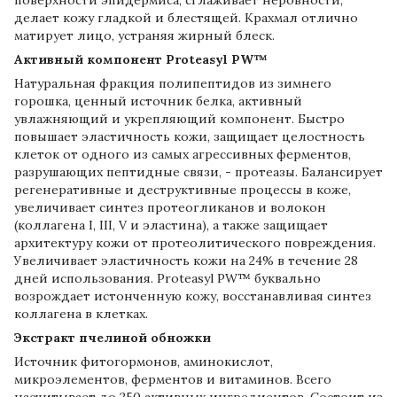
делает кожу гладкой и блестящей. Крахмал отлично
матирует лицо, устраняя жирный блеск.
Активный компонент Proteasyl PW™
Натуральная фракция полипептидов из зимнего
горошка, ценный источник белка, активный
увлажняющий и укрепляющий компонент. Быстро
повышает эластичность кожи, защищает целостность
клеток от одного из самых агрессивных ферментов,
разрушающих пептидные связи, - протеазы. Балансирует
регенеративные и деструктивные процессы в коже,
увеличивает синтез протеогликанов и волокон
(коллагена I, III, V и эластина), а также защищает
архитектуру кожи от протеолитического повреждения.
Увеличивает эластичность кожи на 24% в течение 28
дней использования. Proteasyl PW™ буквально
возрождает истонченную кожу, восстанавливая синтез
коллагена в клетках.
Экстракт пчелиной обножки
Источник фитогормонов, аминокислот,
микроэлементов, ферментов и витаминов. Всего
насчитывает до 250 активных ингредиентов. Состоит из