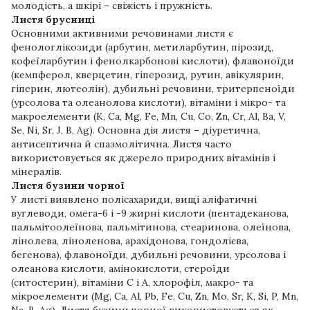
молодість, а шкірі – свіжість і пружність.
Листя брусниці
Основними активними речовинами листя є
фенологлікозиди (арбутин, метиларбутин, пірозид,
кофеїларбутин і фенолкарбонові кислоти), флавоноїди
(кемпферол, кверцетин, гіперозид, рутин, авікулярин,
гіперин, лютеолін), дубильні речовини, тритерпеноїди
(урсолова та олеанолова кислоти), вітаміни і мікро- та
макроелементи (K, Ca, Mg, Fe, Mn, Cu, Co, Zn, Cr, Al, Ba, V,
Se, Ni, Sr, J, B, Ag). Основна дія листя – діуретична,
антисептична й спазмолітична. Листя часто
використовується як джерело природних вітамінів і
мінералів.
Листя бузини чорної
У листі виявлено полісахариди, вищі аліфатичні
вуглеводи, омега-6 і -9 жирні кислоти (пентадеканова,
пальмітоолеїнова, пальмітинова, стеаринова, олеїнова,
лінолева, ліноленова, арахідонова, гондолієва,
бегенова), флавоноїди, дубильні речовини, урсолова і
олеанова кислоти, амінокислоти, стероїди
(ситостерин), вітаміни С і А, хлорофіл, макро- та
мікроелементи (Mg, Ca, Al, Pb, Fe, Cu, Zn, Mo, Sr, K, Si, P, Mn,