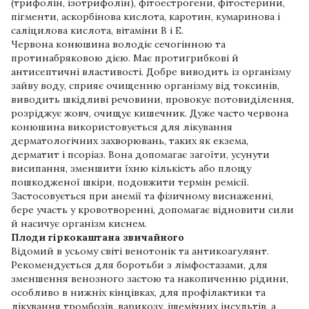
(трифолін, ізотрифолін), фітоестрогени, фітостерини,
пігменти, аскорбінова кислота, каротин, кумаринова і
саліцилова кислота, вітаміни B і E.
Червона конюшина володіє сечогінною та
протинабряковою дією. Має протигрибкові й
антисептичні властивості. Добре виводить із організму
зайву воду, сприяє очищенню організму від токсинів,
виводить шкідливі речовини, провокує потовиділення,
розріджує жовч, очищує кишечник. Дуже часто червона
конюшина використовується для лікування
дерматологічних захворювань, таких як екзема,
дерматит і псоріаз. Вона допомагає загоїти, усунути
висипання, зменшити їхню кількість або площу
пошкодженої шкіри, подовжити термін ремісії.
Застосовується при анемії та фізичному виснаженні,
бере участь у кровотворенні, допомагає відновити сили
й насичує організм киснем.
Плоди гіркокаштана звичайного
Відомий в усьому світі венотонік та антикоагулянт.
Рекомендується для боротьби з лімфостазами, для
зменшення венозного застою та накопиченню рідини,
особливо в нижніх кінцівках, для профілактики та
лікування тромбозів, варикозу, ішемічних інсультів, а