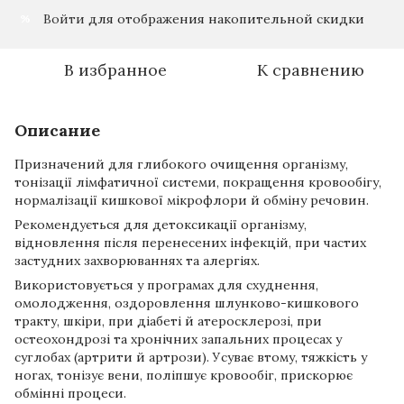
Войти
для отображения накопительной скидки
%
В избранное
К сравнению
Описание
Призначений для глибокого очищення організму,
тонізації лімфатичної системи, покращення кровообігу,
нормалізації кишкової мікрофлори й обміну речовин.
Рекомендується для детоксикації організму,
відновлення після перенесених інфекцій, при частих
застудних захворюваннях та алергіях.
Використовується у програмах для схуднення,
омолодження, оздоровлення шлунково-кишкового
тракту, шкіри, при діабеті й атеросклерозі, при
остеохондрозі та хронічних запальних процесах у
суглобах (артрити й артрози). Усуває втому, тяжкість у
ногах, тонізує вени, поліпшує кровообіг, прискорює
обмінні процеси.