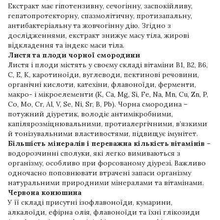
Екстракт має гіпотензивну, сечогінну, заспокійливу,
гепатопротекторну, спазмолітичну, протизапальну,
антибактеріальну та жовчогінну дію. Згідно з
дослідженнями, екстракт знижує масу тіла, жирові
відкладення та індекс маси тіла.
Листя та плоди чорної смородини
Листя і плоди містять у своєму складі вітаміни В1, В2, В6,
С, Е, К, каротиноїди, вуглеводи, пектинові речовини,
органічні кислоти, катехіни, флавоноїди, ферменти,
макро- і мікроелементи (K, Ca, Mg, Si, Fe, Na, Mn, Cu, Zn, P,
Co, Mo, Cr, Al, V, Se, Ni, Sr, B, Pb). Чорна смородина –
потужний діуретик, володіє антимікробними,
капілярозміцнювальними, протиалергічними, в’язкими
й тонізувальними властивостями, підвищує імунітет.
Більшість мінералів і переважна кількість вітамінів
–
водорозчинні сполуки, які легко вимиваються з
організму, особливо при форсованому діурезі. Важливо
одночасно поповнювати втрачені запаси організму
натуральними природними мінералами та вітамінами.
Червона конюшина
У її складі присутні ізофлавоноїди, кумарини,
алкалоїди, ефірна олія, флавоноїди та їхні глікозиди