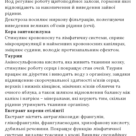
Йод регулює роботу щитоподібної залози, гормони якої
відповідають за накопичення й виведення зайвої
рідини.
Декстроза посилює ниркову фільтрацію, полегшуючи
виведення великих об’ємів рідини (сечі).
Кора зантоксилума
Стимулює кровоносну та лімфатичну системи, сприяє
мікроциркуляції в найменших кровоносних капілярах,
зміцнює судини, володіє протизапальним ефектом.
Таурин
Аміносульфонова кислота, яка живить тканини мозку,
стимулює роботу серця і покращує стан очей. Таурин
працює як діуретик і виводить воду з організму, завдяки
підвищенню скорочувальної здатності м’язів серця,
верхніх і нижніх кінцівок, мімічних м’язів обличчя та
очного яблука, а також шляхом відновлення балансу між
калієм і натрієм – мінералами, які керують тим, скільки
рідини утримують тканини організму.
Екстракт кореня стілінгії
Екстракт містить антраглікозиди: франгулін,
глікофрангулін, франгулаемодин, хризофанову кислоту,
дубильні речовини. Покращує функцію лімфатичної
системи, видаляє токсини з крові. Виявляє специфічну