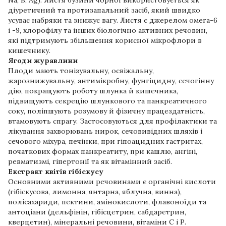
Na, B, Ag). Листя бузини чорної використовується як
діуретичний та протизапальний засіб, який швидко
усуває набряки та знижує вагу. Листя є джерелом омега-6
і -9, хлорофілу та інших біологічно активних речовин,
які підтримують збільшення корисної мікрофлори в
кишечнику.
Ягоди журавлини
Плоди мають тонізувальну, освіжальну,
жарознижувальну, антимікробну, фунгіцидну, сечогінну
дію, покращують роботу шлунка й кишечника,
підвищують секрецію шлункового та панкреатичного
соку, поліпшують розумову й фізичну працездатність,
втамовують спрагу. Застосовуються для профілактики та
лікування захворювань нирок, сечовивідних шляхів і
сечового міхура, печінки, при гіпоацидних гастритах,
початкових формах панкреатиту, при кашлю, ангіні,
ревматизмі, гіпертонії та як вітамінний засіб.
Екстракт квітів гібіскусу
Основними активними речовинами є органічні кислоти
(гібіскусова, лимонна, янтарна, яблучна, винна),
полісахариди, пектини, амінокислоти, флавоноїди та
антоціани (дельфінін, гібісцетрин, сабдаретрин,
кверцетин), мінеральні речовини, вітаміни С і Р.