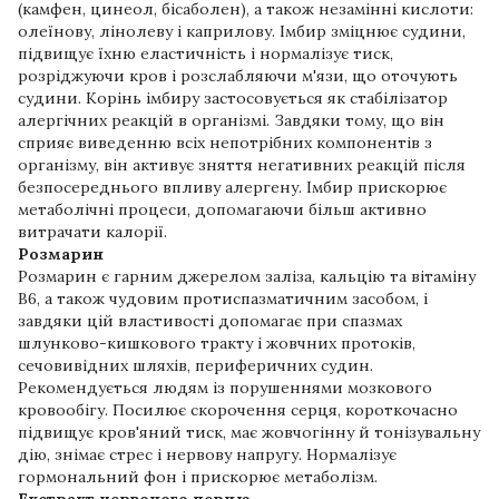
(камфен, цинеол, бісаболен), а також незамінні кислоти:
олеїнову, лінолеву і каприлову. Імбир зміцнює судини,
підвищує їхню еластичність і нормалізує тиск,
розріджуючи кров і розслабляючи м'язи, що оточують
судини. Корінь імбиру застосовується як стабілізатор
алергічних реакцій в організмі. Завдяки тому, що він
сприяє виведенню всіх непотрібних компонентів з
організму, він активує зняття негативних реакцій після
безпосереднього впливу алергену. Імбир прискорює
метаболічні процеси, допомагаючи більш активно
витрачати калорії.
Розмарин
Розмарин є гарним джерелом заліза, кальцію та вітаміну
B6, а також чудовим протиспазматичним засобом, і
завдяки цій властивості допомагає при спазмах
шлунково-кишкового тракту і жовчних протоків,
сечовивідних шляхів, периферичних судин.
Рекомендується людям із порушеннями мозкового
кровообігу. Посилює скорочення серця, короткочасно
підвищує кров'яний тиск, має жовчогінну й тонізувальну
дію, знімає стрес і нервову напругу. Нормалізує
гормональний фон і прискорює метаболізм.