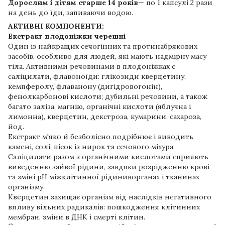
Дорослим і дітям старше 14 років
— по 1 капсулі 2 рази
на день до їди, запиваючи водою.
АКТИВНІ КОМПОНЕНТИ:
Екстракт плодоніжки черешні
Один із найкращих сечогінних та протинабрякових
засобів, особливо для людей, які мають надмірну масу
тіла. Активними речовинами в плодоніжках є
саліцилати, флавоноїди: глікозиди кверцетину,
кемпферолу, флаванону (дигідровогонін),
фенолкарбонові кислоти; дубильні речовини, а також
багато заліза, магнію, органічні кислоти (яблучна і
лимонна), кверцетин, декстроза, кумарини, сахароза,
йод.
Екстракт м'яко й безболісно подрібнює і виводить
камені, солі, пісок із нирок та сечового міхура.
Саліцилати разом з органічними кислотами сприяють
виведенню зайвої рідини, завдяки розрідженню крові
та зміні рН міжклітинної рідиниворганах і тканинах
організму.
Кверцетин захищає організм від наслідків негативного
впливу вільних радикалів: пошкодження клітинних
мембран, зміни в ДНК і смерті клітин.