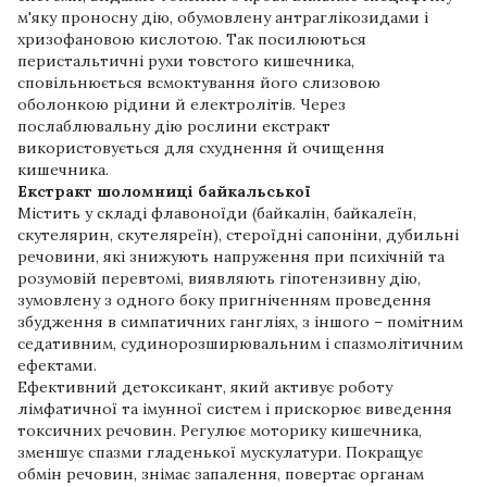
м'яку проносну дію, обумовлену антраглікозидами і
хризофановою кислотою. Так посилюються
перистальтичні рухи товстого кишечника,
сповільнюється всмоктування його слизовою
оболонкою рідини й електролітів. Через
послаблювальну дію рослини екстракт
використовується для схуднення й очищення
кишечника.
Екстракт шоломниці байкальської
Містить у складі флавоноїди (байкалін, байкалеїн,
скутелярин, скутеляреїн), стероїдні сапоніни, дубильні
речовини, які знижують напруження при психічній та
розумовій перевтомі, виявляють гіпотензивну дію,
зумовлену з одного боку пригніченням проведення
збудження в симпатичних гангліях, з іншого – помітним
седативним, судинорозширювальним і спазмолітичним
ефектами.
Ефективний детоксикант, який активує роботу
лімфатичної та імунної систем і прискорює виведення
токсичних речовин. Регулює моторику кишечника,
зменшує спазми гладенької мускулатури. Покращує
обмін речовин, знімає запалення, повертає органам