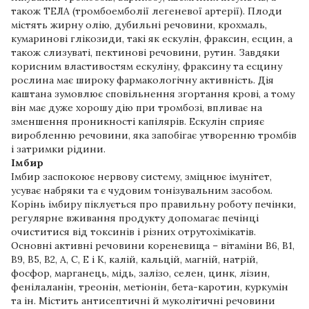
також ТЕЛА (тромбоемболії легеневої артерії). Плоди
містять жирну олію, дубильні речовини, крохмаль,
кумаринові глікозиди, такі як ескулін, фраксин, есцин, а
також слизуваті, пектинові речовини, рутин. Завдяки
корисним властивостям ескуліну, фраксину та есцину
рослина має широку фармакологічну активність. Дія
каштана зумовлює сповільнення згортання крові, а тому
він має дуже хорошу дію при тромбозі, впливає на
зменшення проникності капілярів. Ескулін сприяє
виробленню речовини, яка запобігає утворенню тромбів
і затримки рідини.
Імбир
Імбир заспокоює нервову систему, зміцнює імунітет,
усуває набряки та є чудовим тонізувальним засобом.
Корінь імбиру піклується про правильну роботу печінки,
регулярне вживання продукту допомагає печінці
очиститися від токсинів і різних отрутохімікатів.
Основні активні речовини кореневища – вітаміни В6, В1,
В9, В5, В2, А, С, Е і К, калій, кальцій, магній, натрій,
фосфор, марганець, мідь, залізо, селен, цинк, лізин,
фенілаланін, треонін, метіонін, бета-каротин, куркумін
та ін. Містить антисептичні й муколітичні речовини