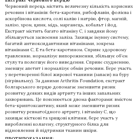
Екстракт червоного перцю
Червоний перець містить величезну кількість корисних
речовин і вітамінів: бета-каротин, рибофлавін, фолієва і
аскорбінова кислота, солі калію і натрію, фтор, магній,
залізо, хром, цинк, мідь, марганець, кобальт і йод.
Екстракт містить багато вітаміну С, і завдяки йому
збільшується засвоєння заліза. Захищає імунну систему,
багатий антиоксидантними вітамінами, зокрема
вітамінами С, Е та бета-каротином. Сприяє здоровому
травленню, нормалізує випорожнення, збільшує об’єм
стулу та полегшує його виведення. Сприяє схудненню,
зменшує апетит і нормалізує обмін речовин. Бере участь
у перетворенні білої жирової тканини (запаси) на буру
(зігрівальну). За даними Arthritis Foundation, екстракт
болгарського перцю допомагає зменшити ризик
розвитку деяких видів артриту та інших запальних
захворювань. Це пояснюється двома факторами: вмістом
бета-криптоксантину, який може зменшити ризик
розвитку ревматоїдного артриту, і вітаміну С, що
захищає кісткові та хрящові клітини, бере участь у
виробленні колагену, структурного білка для
відновлення й підтримки тканин шкіри.
ПРОТИПОКАЗАННЯ: