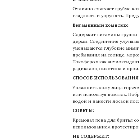
Отлично смягчает грубую ко
гладкость и упругость. Пре
Витаминный комплекс
Содержит витамины группы В
дермы. Соединения улучшаю
уменьшаются глубокие мими
пребывания на солнце, мороз
Токоферол как антиоксидант
радикалов, никотина и прои
СПОСОБ ИСПОЛЬЗОВАНИЯ
Увлажнить кожу лица горяче
или используя помазок. Побр
водой и нанести лосьон пос
СОВЕТЫ:
Кремовая пена для бритья с
использованием протестиров
НЕ СОДЕРЖИТ: