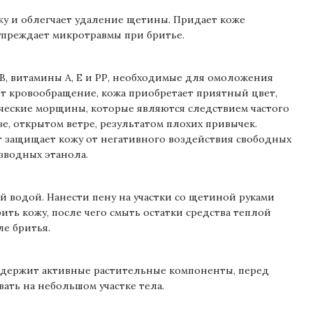
жу и облегчает удаление щетины. Придает коже
дупреждает микротравмы при бритье.
, витамины А, Е и РР, необходимые для омоложения
т кровообращение, кожа приобретает приятный цвет,
ческие морщины, которые являются следствием частого
е, открытом ветре, результатом плохих привычек.
 защищает кожу от негативного воздействия свободных
зводных этанола.
й водой. Нанести пену на участки со щетиной руками
ить кожу, после чего смыть остатки средства теплой
ле бритья.
одержит активные растительные компоненты, перед
ать на небольшом участке тела.