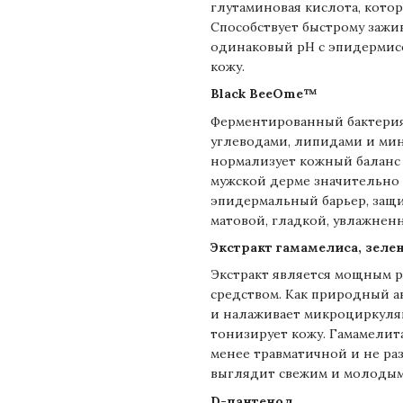
глутаминовая кислота, котор
Способствует быстрому заж
одинаковый рН с эпидермисо
кожу.
Black BeeOme™
Ферментированный бактериям
углеводами, липидами и ми
нормализует кожный баланс 
мужской дерме значительно 
эпидермальный барьер, защи
матовой, гладкой, увлажнен
Экстракт гамамелиса, зел
Экстракт является мощным
средством. Как природный а
и налаживает микроциркуля
тонизирует кожу. Гамамелит
менее травматичной и не ра
выглядит свежим и молодым
D-пантенол