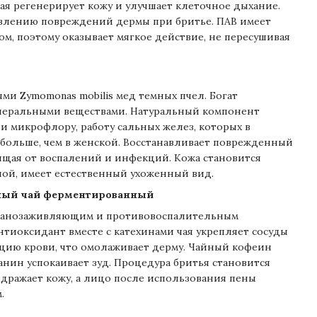
ая регенерирует кожу и улучшает клеточное дыхание.
ивлению повреждений дермы при бритье. ПАВ имеет
м, поэтому оказывает мягкое действие, не пересушивая
и Zymomonas mobilis мед темных пчел. Богат
неральными веществами. Натуральный компонент
и микрофлору, работу сальных желез, которых в
больше, чем в женской. Восстанавливает поврежденный
щая от воспалений и инфекций. Кожа становится
ной, имеет естественный ухоженный вид.
еный чай ферментированный
 ранозаживляющим и противовоспалительным
нтиоксидант вместе с катехинами чая укрепляет сосуды
цию крови, что омолаживает дерму. Чайный кофеин
анин успокаивает зуд. Процедура бритья становится
здражает кожу, а лицо после использования пены
.