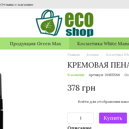
Отзывы о магазине
Продукция Green Max
Косметика White Mand
Главная
Каталог
Косметика Whi
КРЕМОВАЯ ПЕНА
В наличии
Артикул: 30155566
Ос
378 грн
%
Войти
для отображения нако
Купить
Описание