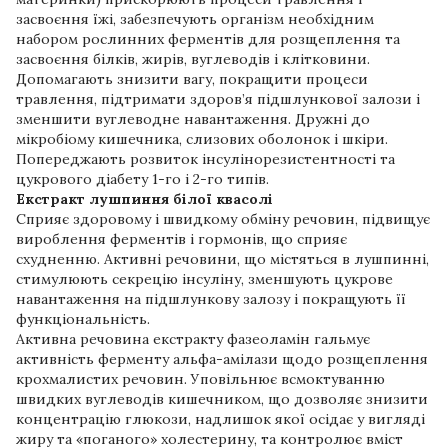
засвоєння їжі, забезпечують організм необхідним
набором рослинних ферментів для розщеплення та
засвоєння білків, жирів, вуглеводів і клітковини.
Допомагають знизити вагу, покращити процеси
травлення, підтримати здоров’я підшлункової залози і
зменшити вуглеводне навантаження. Дружні до
мікробіому кишечника, слизових оболонок і шкіри.
Попереджають розвиток інсулінорезистентності та
цукрового діабету 1-го і 2-го типів.
Екстракт лушпиння білої квасолі
Сприяє здоровому і швидкому обміну речовин, підвищує
вироблення ферментів і гормонів, що сприяє
схудненню. Активні речовини, що містяться в лушпинні,
стимулюють секрецію інсуліну, зменшують цукрове
навантаження на підшлункову залозу і покращують її
функціональність.
Активна речовина екстракту фазеоламін гальмує
активність ферменту альфа-амілази щодо розщеплення
крохмалистих речовин. Уповільнює всмоктуванню
швидких вуглеводів кишечником, що дозволяє знизити
концентрацію глюкози, надлишок якої осідає у вигляді
жиру та «поганого» холестерину, та контролює вміст