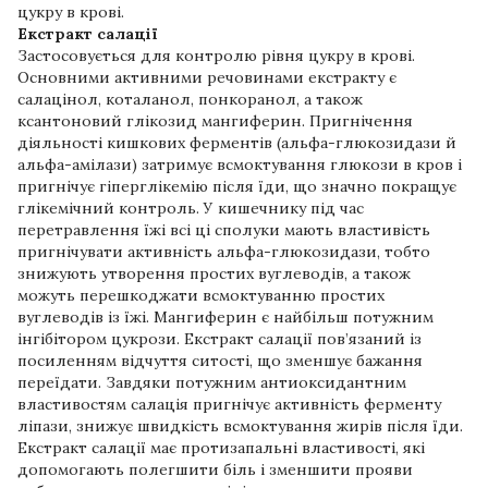
цукру в крові.
Екстракт салації
Застосовується для контролю рівня цукру в крові.
Основними активними речовинами екстракту є
салацінол, коталанол, понкоранол, а також
ксантоновий глікозид мангиферин. Пригнічення
діяльності кишкових ферментів (альфа-глюкозидази й
альфа-амілази) затримує всмоктування глюкози в кров і
пригнічує гіперглікемію після їди, що значно покращує
глікемічний контроль. У кишечнику під час
перетравлення їжі всі ці сполуки мають властивість
пригнічувати активність альфа-глюкозидази, тобто
знижують утворення простих вуглеводів, а також
можуть перешкоджати всмоктуванню простих
вуглеводів із їжі. Мангиферин є найбільш потужним
інгібітором цукрози. Екстракт салації пов’язаний із
посиленням відчуття ситості, що зменшує бажання
переїдати. Завдяки потужним антиоксидантним
властивостям салація пригнічує активність ферменту
ліпази, знижує швидкість всмоктування жирів після їди.
Екстракт салації має протизапальні властивості, які
допомогають полегшити біль і зменшити прояви