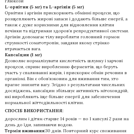
глюкози
L-орнітин (5 мг) та L-аргінін (5 мг)
Орнітин і аргінін прискорюють обмінні процеси, що
розщеплюють жирові запаси і додають більше енергії, а
також є дуже корисними для відновлення клітин
печінки та підтримки здоров’я репродуктивної системи.
Аргінін допомагає тілу виробляти головний гормон
стрункості соматотропін, завдяки якому стрімко
втрачається вага.
Капсаїцин (1 мг)
Дозволяє нормалізувати кислотність шлунку і харчові
процеси, сприяє виробленню ферментів, що беруть
участь у спалюванні жирів, і прискорює обмін речовин в
організмі. Він є обов’язковим для вживання тим, хто
прагне знизити вагу. Згідно з результатами чисельних
досліджень, капсаїцин збільшує активність мітохондрій,
які виробляють іще більше енергії для забезпечення
нормальної жіттєдіяльності клітин.
СПОСІБ ВИКОРИСТАННЯ:
дорослим і дітям старше 14 років — по 1 капсулі 2 рази на
день до їди, запиваючи водою.
Термін вживання:
30 днів. Повторний курс споживання