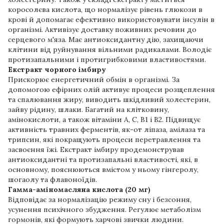
коросолєва кислота, що нормалізує рівень глюкози в
крові й допомагає ефективно використовувати інсулін в
організмі. Активізує доставку поживних речовин до
серцевого м'яза. Має антиоксидантну дію, захищаючи
клітини від руйнування вільними радикалами. Володіє
протизапальними і протигрибковими властивостями.
Екстракт чорного імбиру
Прискорює енергетичний обмін в організмі. За
допомогою ефірних олій активує процеси розщеплення
та спалювання жиру, виводить шкідливий холестерин,
зайву рідину, шлаки. Багатий на клітковину,
амінокислоти, а також вітаміни А, С, В1 і В2. Підвищує
активність травних ферментів, як-от ліпаза, амілаза та
трипсин, які покращують процеси перетравлення та
засвоєння їжі. Екстракт імбиру продемонстрував
антиоксидантні та протизапальні властивості, які, в
основному, пояснюються вмістом у ньому гінгеролу,
шогаолу та флавоноїдів.
Гамма-аміномасляна кислота (20 мг)
Відповідає за нормалізацію режиму сну і безсоння,
усунення психічного збудження. Регулює метаболізм
гормонів, які формують харчові звички людини.