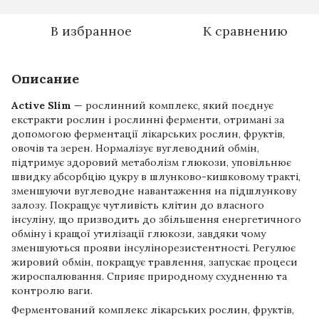
В избранное
К сравнению
Описание
Active Slim
— рослинний комплекс, який поєднує
екстракти рослин і рослинні ферменти, отримані за
допомогою ферментації лікарських рослин, фруктів,
овочів та зерен. Нормалізує вуглеводний обмін,
підтримує здоровий метаболізм глюкози, уповільнює
швидку абсорбцію цукру в шлунково-кишковому тракті,
зменшуючи вуглеводне навантаження на підшлункову
залозу. Покращує чутливість клітин до власного
інсуліну, що призводить до збільшення енергетичного
обміну і кращої утилізації глюкози, завдяки чому
зменшуються прояви інсулінорезистентності. Регулює
жировий обмін, покращує травлення, запускає процеси
жироспалювання. Сприяє природному схудненню та
контролю ваги.
Ферментований комплекс лікарських рослин, фруктів,