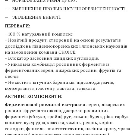
НОРМАЛІЗАЦІЯ РІВНЯ ЦУКРУ.
ЗМЕНШЕННЯ ПРОЯВІВ ІНСУЛІНОРЕЗИСТЕНТНОСТІ.
ЗБІЛЬШЕННЯ ЕНЕРГІЇ.
ПЕРЕВАГИ:
- 100 % натуральний комплекс.
- Новітній продукт, створений на основі результатів
досліджень південнокорейських і японських науковців
на замовлення компанії CHOICE.
- Блокатор засвоєння швидких вуглеводів.
- Унікальна комбінація рослинних ферментів із
ферментованих зерен, лікарських рослин, фруктів та
овочів.
- Не містить штучних барвників, підсолоджувачів,
консервантів, глютену, лактози, глюкози.
АКТИВНІ КОМПОНЕНТИ:
Ферментовані рослинні екстракти
зерен, лікарських
рослин, фруктів та овочів, джерело рослинних
ферментів (яблуко, грейпфрут, лимон, буряк, ріпа, гарбуз,
шпинат, кукурудза, квасоля, ячмінь, ревінь, корінь
солодки, фенхель, золототисячник, насіння кропу, трава
материнки) прискорюють процеси травлення і