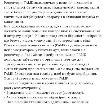
Рецептори ГАМК знаходяться у великій кількості в
гіпоталамусі, бета-клітинах підшлункової залози, яка зі
свого боку бере участь у переданні сигналів між
клітинами острівцевого апарату, і в слизовій шлунка та
кишечника.
Нові дослідження показали, що гіпоталамус мозку
містить основні зони, які контролюють споживання їжі
й витрату енергії. У них знаходиться більшість нейронів,
що беруть участь у харчуванні і контролі ваги тіла.
Гамма-аміномасляна кислота (ГАМК) є домінувальним
нейромедіатором у гіпоталамусі, впливаючи на
рецептори. Гальмівний нейротрансмітер ГАМК
допомагає забезпечити організм енергією для
функціонування, контролюючи відчуття голоду і
сигналізуючи про насичення. Коли людина наїдається,
ГАМК блокує сигнал голоду, щоб не було переїдання.
Основні переваги застосування ГАМК:
- Значне підвищення в крові концентрації гормону
росту (соматотропіну).
- Зниження рівня гормону стресу (кортизолу).
- Активізація спалювання підшкірного жиру.
- Поліпшення тканинного «дихання» і засвоєння