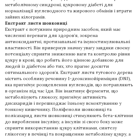
метаболічному синдромі, цукровому діабеті для
нормалізації вуглеводного та жирового обмінів і втрати
зайвих кілограмів.
Екстракт листя шовковиці
Екстракт є потужним природним засобом, який має
численні переваги для здоров’я, зокрема
антиоксидантні, протизапальні та імуностимулювальні
властивості. Він привернув значну увагу завдяки своєму
потенціалу сприяти зниженню ваги та контролю рівня
цукру в крові, що робить його цінною добавкою для
людей із діабетом або тих, хто прагне досягти
оптимального здоров’я. Екстракт листя тутового дерева
містить особливу речовину 1-деоксинойіриміцин (DNJ),
яка пригнічує розщеплення вуглеводів, що потрапляють
в організм під час їди. Він інактивує ферменти, що
метаболізують глюкозу, пригнічує активність
дисахаридів і перешкоджає їхньому всмоктуванню у
тонкому кишечнику. Поліфеноли шовковиці та
полісахарид листя шовковиці стимулюють бета-клітини
до вироблення інсуліну, а інсулін зі свого боку може
сприяти використанню цукру клітинами, синтезу
глікогену в печінці та покращенню метаболізму цукру, а