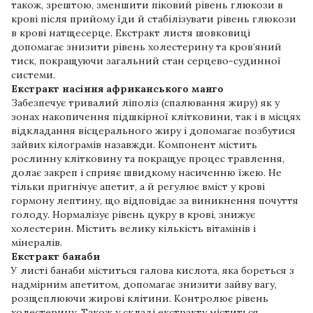
також, зрештою, зменшити піковий рівень глюкози в
крові після прийому їди й стабілізувати рівень глюкози
в крові натщесерце. Екстракт листя шовковиці
допомагає знизити рівень холестерину та кров’яний
тиск, покращуючи загальний стан серцево-судинної
системи.
Екстракт насіння африканського манго
Забезпечує тривалий ліполіз (спалювання жиру) як у
зонах накопичення підшкірної клітковини, так і в місцях
відкладання вісцерального жиру і допомагає позбутися
зайвих кілограмів назавжди. Компонент містить
рослинну клітковину та покращує процес травлення,
долає закреп і сприяє швидкому насиченню їжею. Не
тільки пригнічує апетит, а й регулює вміст у крові
гормону лептину, що відповідає за виникнення почуття
голоду. Нормалізує рівень цукру в крові, знижує
холестерин. Містить велику кількість вітамінів і
мінералів.
Екстракт банаби
У листі банаби міститься галова кислота, яка бореться з
надмірним апетитом, допомагає знизити зайву вагу,
розщеплюючи жирові клітини. Контролює рівень
холестерину. Також у складі екстракту міститься