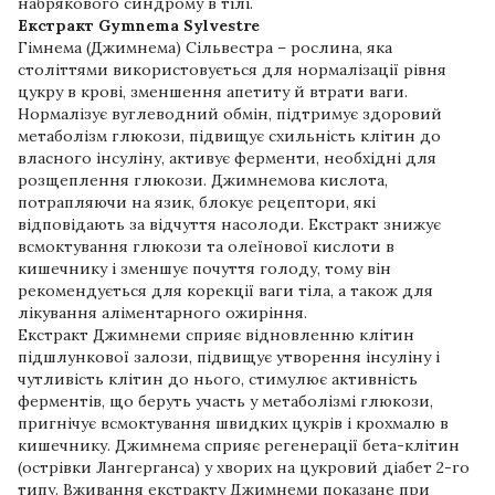
набрякового синдрому в тілі.
Екстракт Gymnema Sylvestre
Гімнема (Джимнема) Сільвестра – рослина, яка
століттями використовується для нормалізації рівня
цукру в крові, зменшення апетиту й втрати ваги.
Нормалізує вуглеводний обмін, підтримує здоровий
метаболізм глюкози, підвищує схильність клітин до
власного інсуліну, активує ферменти, необхідні для
розщеплення глюкози. Джимнемова кислота,
потрапляючи на язик, блокує рецептори, які
відповідають за відчуття насолоди. Екстракт знижує
всмоктування глюкози та олеїнової кислоти в
кишечнику і зменшує почуття голоду, тому він
рекомендується для корекції ваги тіла, а також для
лікування аліментарного ожиріння.
Екстракт Джимнеми сприяє відновленню клітин
підшлункової залози, підвищує утворення інсуліну і
чутливість клітин до нього, стимулює активність
ферментів, що беруть участь у метаболізмі глюкози,
пригнічує всмоктування швидких цукрів і крохмалю в
кишечнику. Джимнема сприяє регенерації бета-клітин
(острівки Лангерганса) у хворих на цукровий діабет 2-го
типу. Вживання екстракту Джимнеми показане при