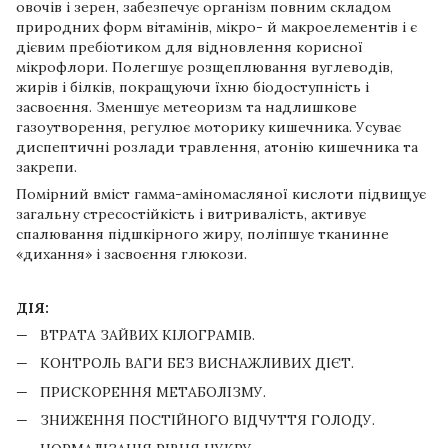
овочів і зерен, забезпечує організм повним складом
природних форм вітамінів, мікро- й макроелементів і є
дієвим пребіотиком для відновлення корисної
мікрофлори. Полегшує розщеплювання вуглеводів,
жирів і білків, покращуючи їхню біодоступність і
засвоєння. Зменшує метеоризм та надлишкове
газоутворення, регулює моторику кишечника. Усуває
диспептичні розлади травлення, атонію кишечника та
закрепи.
Помірний вміст гамма-аміномасляної кислоти підвищує
загальну стресостійкість і витривалість, активує
спалювання підшкірного жиру, поліпшує тканинне
«дихання» і засвоєння глюкози.
ДІЯ:
ВТРАТА ЗАЙВИХ КІЛОГРАМІВ.
КОНТРОЛЬ ВАГИ БЕЗ ВИСНАЖЛИВИХ ДІЄТ.
ПРИСКОРЕННЯ МЕТАБОЛІЗМУ.
ЗНИЖЕННЯ ПОСТІЙНОГО ВІДЧУТТЯ ГОЛОДУ.